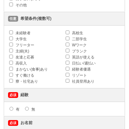
その他
希望条件(複数可)
任意
未経験者
高校生
大学生
二部学生
フリーター
Wワーク
主婦(夫)
ブランク
友達と応募
英語が使える
高収入
日払い/週払い
まかない(食事)あり
経験者優遇
すぐ働ける
リゾート
寮・社宅あり
社員登用あり
経験
必須
有
無
お名前
必須