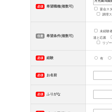
希望職種(複数可)
必須
宴会ス
調理ス
未経験
希望条件(複数可)
任意
達と応募
リゾー
経験
必須
有
お名前
必須
ふりがな
必須