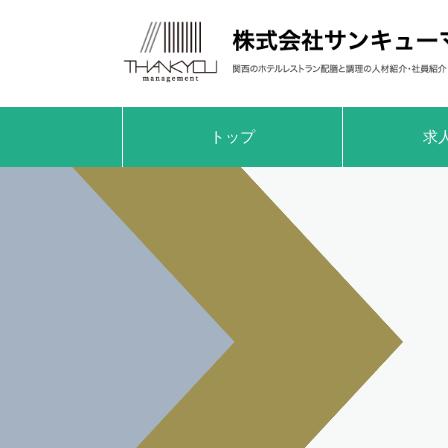
トップ
求