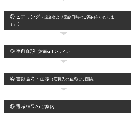
② ヒアリング
（担当者より面談日時のご案内をいたしま
す。）
③ 事前面談
（対面orオンライン）
④ 書類選考・面接
（応募先の企業にて面接）
⑤ 選考結果のご案内