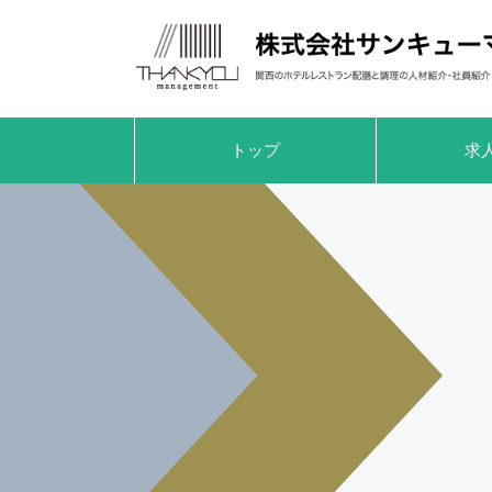
トップ
求