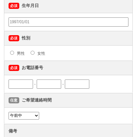
生年月日
必須
性別
必須
男性
女性
お電話番号
必須
-
-
ご希望連絡時間
任意
備考