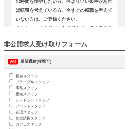
の時間を増やしたい方、今よりいい条件があれ
ば転職を考えている方、今すぐの転職を考えて
いない方は、ご登録ください。
サンキューマネジメントの求人は、各ホテルの
戦略上、採用情報が世間に公開出来ない案件が
非公開求人受け取りフォーム
一部あります。そのような非公開に近い求人情
報をご登録された皆様にだけお伝えします。
希望職種(複数可)
必須
※1）ご登録された方の個人情報の提供に際しては、法令
宴会スタッフ
に定められた例外措置等を除き、あらかじめ本人の同意を
ブライダルスタッフ
得ることなく、第三者に提供いたしません。
事務スタッフ
販売スタッフ
※2）企業様ごとに積極的に採用活動を行っております。
レストランスタッフ
遠方からの方に向けてサンキューマネジメントは
フロントスタッフ
調理スタッフ
Zoom（オンライン登録）もご利用可能です。
客室清掃スタッフ
カフェスタッフ