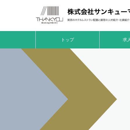
トップ
求