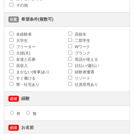
その他
希望条件(複数可)
任意
未経験者
高校生
大学生
二部学生
フリーター
Wワーク
主婦(夫)
ブランク
友達と応募
英語が使える
高収入
日払い/週払い
まかない(食事)あり
経験者優遇
すぐ働ける
リゾート
寮・社宅あり
社員登用あり
経験
必須
有
無
お名前
必須