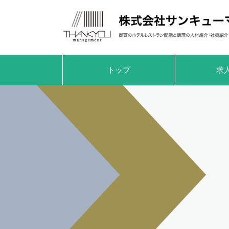
トップ
求