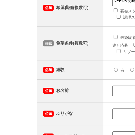
希望職種(複数可)
必須
宴会ス
調理ス
未経験
希望条件(複数可)
任意
達と応募
リゾー
経験
必須
有
お名前
必須
ふりがな
必須