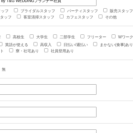
タッフ
ブライダルスタッフ
パーティスタッフ
販売スタッフ
タッフ
客室清掃スタッフ
カフェスタッフ
その他
者
高校生
大学生
二部学生
フリーター
Wワー
英語が使える
高収入
日払い/週払い
まかない(食事)あり
ト
寮・社宅あり
社員登用あり
無