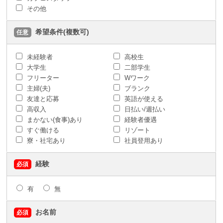
その他
希望条件(複数可)
任意
未経験者
高校生
大学生
二部学生
フリーター
Wワーク
主婦(夫)
ブランク
友達と応募
英語が使える
高収入
日払い/週払い
まかない(食事)あり
経験者優遇
すぐ働ける
リゾート
寮・社宅あり
社員登用あり
経験
必須
有
無
お名前
必須