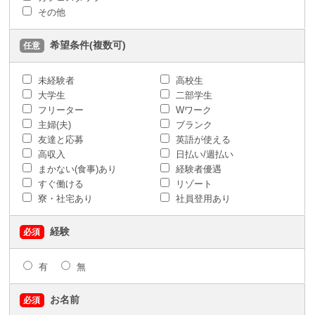
その他
希望条件(複数可)
任意
未経験者
高校生
大学生
二部学生
フリーター
Wワーク
主婦(夫)
ブランク
友達と応募
英語が使える
高収入
日払い/週払い
まかない(食事)あり
経験者優遇
すぐ働ける
リゾート
寮・社宅あり
社員登用あり
経験
必須
有
無
お名前
必須