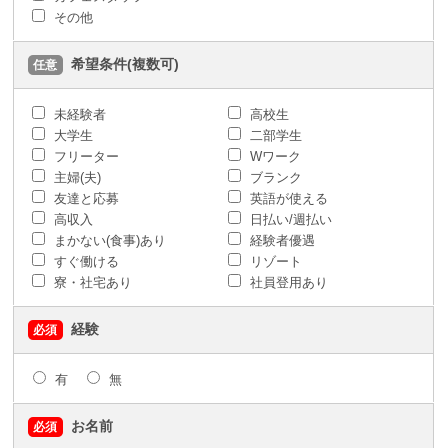
その他
希望条件(複数可)
任意
未経験者
高校生
大学生
二部学生
フリーター
Wワーク
主婦(夫)
ブランク
友達と応募
英語が使える
高収入
日払い/週払い
まかない(食事)あり
経験者優遇
すぐ働ける
リゾート
寮・社宅あり
社員登用あり
経験
必須
有
無
お名前
必須