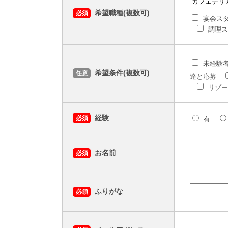
希望職種(複数可)
必須
宴会ス
調理ス
未経験
希望条件(複数可)
任意
達と応募
リゾー
経験
必須
有
お名前
必須
ふりがな
必須