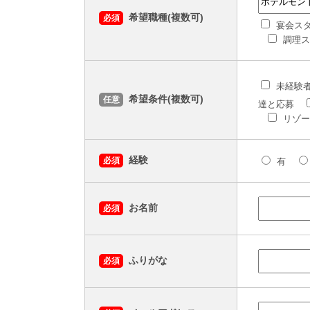
希望職種(複数可)
必須
宴会ス
調理ス
未経験
希望条件(複数可)
任意
達と応募
リゾー
経験
必須
有
お名前
必須
ふりがな
必須