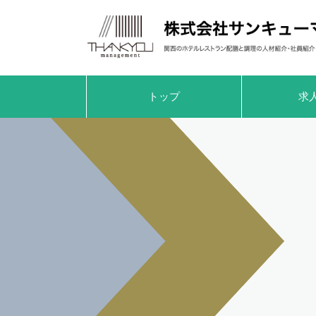
トップ
求