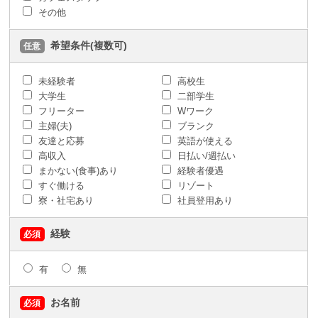
その他
希望条件(複数可)
任意
未経験者
高校生
大学生
二部学生
フリーター
Wワーク
主婦(夫)
ブランク
友達と応募
英語が使える
高収入
日払い/週払い
まかない(食事)あり
経験者優遇
すぐ働ける
リゾート
寮・社宅あり
社員登用あり
経験
必須
有
無
お名前
必須