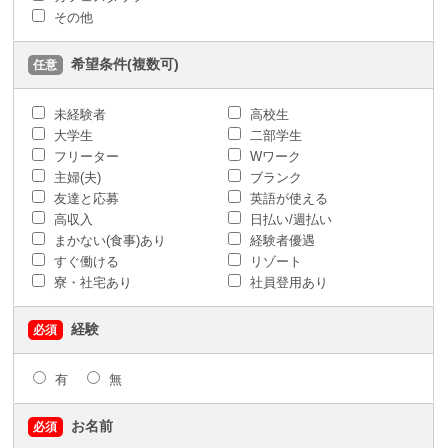
その他
希望条件(複数可)
任意
未経験者
高校生
大学生
二部学生
フリーター
Wワーク
主婦(夫)
ブランク
友達と応募
英語が使える
高収入
日払い/週払い
まかない(食事)あり
経験者優遇
すぐ働ける
リゾート
寮・社宅あり
社員登用あり
経験
必須
有
無
お名前
必須