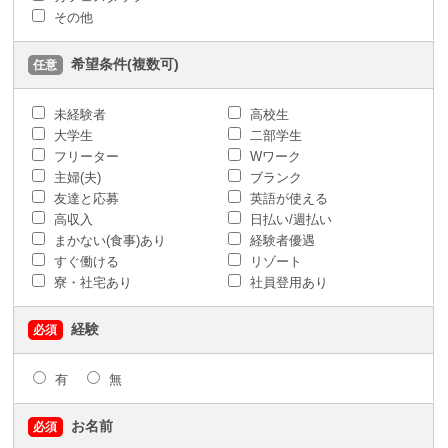
その他
希望条件(複数可)
任意
未経験者
高校生
大学生
二部学生
フリーター
Wワーク
主婦(夫)
ブランク
友達と応募
英語が使える
高収入
日払い/週払い
まかない(食事)あり
経験者優遇
すぐ働ける
リゾート
寮・社宅あり
社員登用あり
経験
必須
有
無
お名前
必須