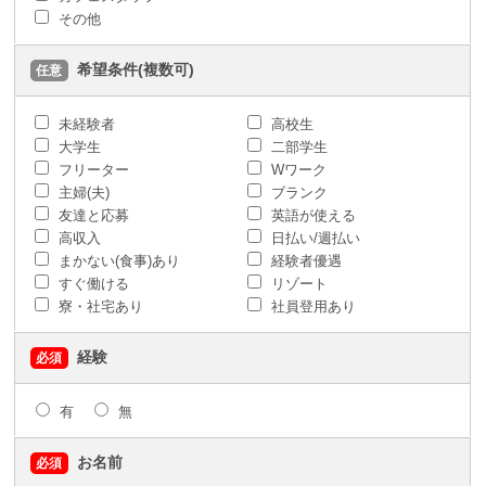
その他
希望条件(複数可)
任意
未経験者
高校生
大学生
二部学生
フリーター
Wワーク
主婦(夫)
ブランク
友達と応募
英語が使える
高収入
日払い/週払い
まかない(食事)あり
経験者優遇
すぐ働ける
リゾート
寮・社宅あり
社員登用あり
経験
必須
有
無
お名前
必須