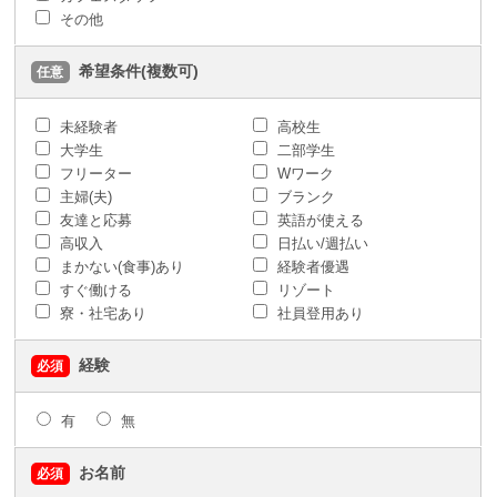
その他
希望条件(複数可)
任意
未経験者
高校生
大学生
二部学生
フリーター
Wワーク
主婦(夫)
ブランク
友達と応募
英語が使える
高収入
日払い/週払い
まかない(食事)あり
経験者優遇
すぐ働ける
リゾート
寮・社宅あり
社員登用あり
経験
必須
有
無
お名前
必須