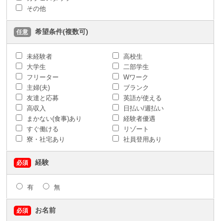
その他
希望条件(複数可)
任意
未経験者
高校生
大学生
二部学生
フリーター
Wワーク
主婦(夫)
ブランク
友達と応募
英語が使える
高収入
日払い/週払い
まかない(食事)あり
経験者優遇
すぐ働ける
リゾート
寮・社宅あり
社員登用あり
経験
必須
有
無
お名前
必須