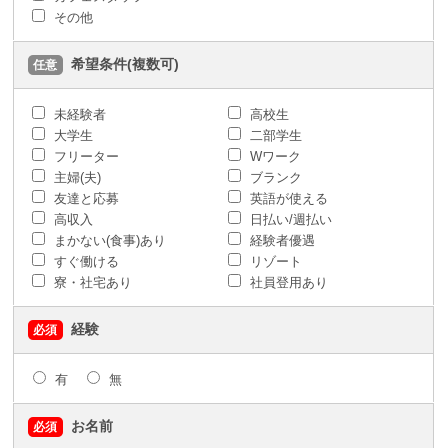
その他
希望条件(複数可)
任意
未経験者
高校生
大学生
二部学生
フリーター
Wワーク
主婦(夫)
ブランク
友達と応募
英語が使える
高収入
日払い/週払い
まかない(食事)あり
経験者優遇
すぐ働ける
リゾート
寮・社宅あり
社員登用あり
経験
必須
有
無
お名前
必須