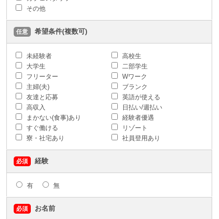
その他
希望条件(複数可)
任意
未経験者
高校生
大学生
二部学生
フリーター
Wワーク
主婦(夫)
ブランク
友達と応募
英語が使える
高収入
日払い/週払い
まかない(食事)あり
経験者優遇
すぐ働ける
リゾート
寮・社宅あり
社員登用あり
経験
必須
有
無
お名前
必須