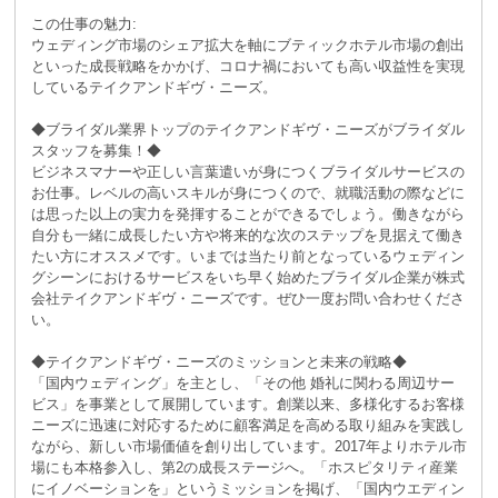
この仕事の魅力:
ウェディング市場のシェア拡大を軸にブティックホテル市場の創出
といった成長戦略をかかげ、コロナ禍においても高い収益性を実現
しているテイクアンドギヴ・ニーズ。
◆ブライダル業界トップのテイクアンドギヴ・ニーズがブライダル
スタッフを募集！◆
ビジネスマナーや正しい言葉遣いが身につくブライダルサービスの
お仕事。レベルの高いスキルが身につくので、就職活動の際などに
は思った以上の実力を発揮することができるでしょう。働きながら
自分も一緒に成長したい方や将来的な次のステップを見据えて働き
たい方にオススメです。いまでは当たり前となっているウェディン
グシーンにおけるサービスをいち早く始めたブライダル企業が株式
会社テイクアンドギヴ・ニーズです。ぜひ一度お問い合わせくださ
い。
◆テイクアンドギヴ・ニーズのミッションと未来の戦略◆
「国内ウェディング」を主とし、「その他 婚礼に関わる周辺サー
ビス」を事業として展開しています。創業以来、多様化するお客様
ニーズに迅速に対応するために顧客満足を高める取り組みを実践し
ながら、新しい市場価値を創り出しています。2017年よりホテル市
場にも本格参入し、第2の成長ステージへ。「ホスピタリティ産業
にイノベーションを」というミッションを掲げ、「国内ウエディン