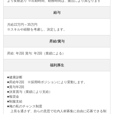
より変動あり ※出勤時間、勤務時間は、拠点により異なります
給与
月給22万円～35万円
※スキルや経験を考慮し、決定します。
昇給/賞与
昇給: 年2回 賞与: 年2回（業績による）
福利厚生
■健康診断
■昇給年2回 ※採⽤時ポジションにより変動します。
■賞与年2回
■決算賞与（業績により⽀給）
■報奨⾦
■制服支給
■俺の私のチャンス制度
上長を通さず、自らの意思で社内人材募集に自由に応募できる制