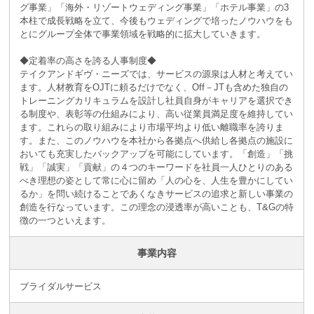
グ事業」「海外・リゾートウェディング事業」「ホテル事業」の3
本柱で成長戦略を立て、今後もウェディングで培ったノウハウをも
とにグループ全体で事業領域を戦略的に拡大していきます。
◆定着率の高さを誇る人事制度◆
テイクアンドギヴ・ニーズでは、サービスの源泉は人材と考えてい
ます。人材教育をOJTに頼るだけでなく、Off－JTも含めた独自の
トレーニングカリキュラムを設計し社員自身がキャリアを選択でき
る制度や、表彰等の仕組みにより、高い従業員満足度を維持してい
ます。これらの取り組みにより市場平均より低い離職率を誇りま
す。また、このノウハウを本社から各拠点へ供給し各拠点の施設に
おいても充実したバックアップを可能にしています。「創造」「挑
戦」「誠実」「貢献」の４つのキーワードを社員一人ひとりのある
べき理想の姿として常に心に留め「人の心を、人生を豊かにしてい
るか」を問い続けることであくなきサービスの追求と新しい事業の
創造を行なっています。この理念の浸透率が高いことも、T&Gの特
徴の一つといえます。
事業内容
ブライダルサービス