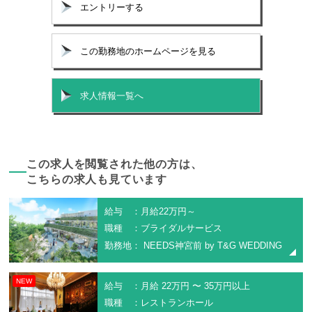
エントリーする
この勤務地のホームページを見る
求人情報一覧へ
この求人を閲覧された他の方は、
こちらの求人も見ています
給与 ：月給22万円～
職種 ：ブライダルサービス
勤務地： NEEDS神宮前 by T&G WEDDING
NEW
給与 ：月給 22万円 〜 35万円以上
職種 ：レストランホール