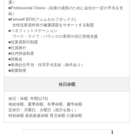
度）
■Professional Choice（自身の成長のために会社が⼀定の手当を支
給）
■Femself BOX(フェムセルフボックス)
女性従業員特有の健康課題をサポートする制度
■ベネフィットステーション
ワーク・ライフ・バランスの実現や自己啓発支援
■従業員割引制度
■社員旅⾏
■社内預⾦制度
■持株会
■単身赴任手当・住宅手当支給（条件あり）
■副業制度
休日休暇
休日・休暇: 年間117日
有給休暇、夏季休暇、冬季休暇、慶弔休暇
定休日：月曜日、火曜日（祝日を除く）
特別休暇 産前産後休暇 育児休暇 介護休暇