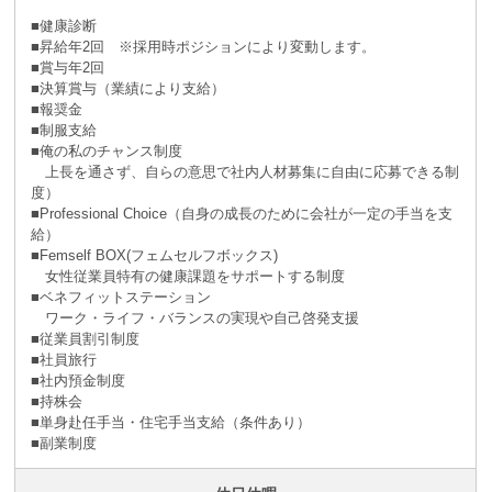
■健康診断
■昇給年2回 ※採⽤時ポジションにより変動します。
■賞与年2回
■決算賞与（業績により⽀給）
■報奨⾦
■制服支給
■俺の私のチャンス制度
上長を通さず、自らの意思で社内人材募集に自由に応募できる制
度）
■Professional Choice（自身の成長のために会社が⼀定の手当を支
給）
■Femself BOX(フェムセルフボックス)
女性従業員特有の健康課題をサポートする制度
■ベネフィットステーション
ワーク・ライフ・バランスの実現や自己啓発支援
■従業員割引制度
■社員旅⾏
■社内預⾦制度
■持株会
■単身赴任手当・住宅手当支給（条件あり）
■副業制度