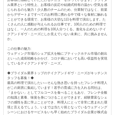
ル業界という特性上、お客様の反応や結婚式特有の温かい空気を感
じられるのも魅力！少人数のチームのため、分業制ではなく、前菜
からデザートまですべてのお料理に携わる中で様々な食材に触れる
ことができる環境で、お客様の大切な1日を料理で演出します。た
くさんの人に感動が与えられるお仕事です。100人のための料理で
はなく、一人のための料理を100人分つくる。進化を止めないテイ
クアンドギヴ・ニーズにしか見えていない未来に、共に挑みません
か。
この仕事の魅力:
ウェディング市場のシェア拡大を軸にブティックホテル市場の創出
といった成長戦略をかかげ、コロナ禍においても高い収益性を実現
しているテイクアンドギヴ・ニーズ。
◆ブライダル業界トップのテイクアンドギヴ・ニーズがキッチンス
タッフを募集！◆
最高の料理で演出したい―そんな熱き思いを持ったフレンチ料理人
がこの厨房に集結しています！若手の育成に力を入れる同社は、
「まかない」としてフルコースを食べることもあり、フレンチ全般
の知識と素養、味覚を身につけることができます。経験豊富なシェ
フの感性を直に学ぶことができ、料理人にとって非常に恵まれた環
境と言えるでしょう。いまでは当たり前となっているウェディング
シーンにおけるサービスをいち早く始めたブライダル企業が株式会