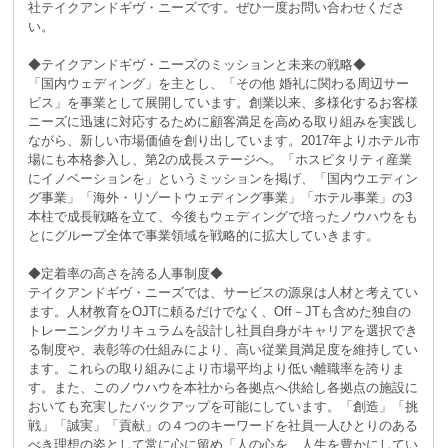
社テイクアンドギヴ・ニーズです。ぜひ一度お問い合わせくださ
い。
◆テイクアンドギヴ・ニーズのミッションと未来の戦略◆
「国内ウェディング」を主とし、「その他 婚礼に関わる周辺サー
ビス」を事業として展開しています。創業以来、多様化するお客様
ニーズに迅速に対応するために顧客満足を高める取り組みを実践し
ながら、新しい市場価値を創り出しています。2017年よりホテル市
場にも本格参入し、第2の成長ステージへ。「ホスピタリティ産業
にイノベーションを」というミッションを掲げ、「国内ウエディン
グ事業」「海外・リゾートウェディング事業」「ホテル事業」の3
本柱で成長戦略を立て、今後もウェディングで培ったノウハウをも
とにグループ全体で事業領域を戦略的に拡大していきます。
◆定着率の高さを誇る人事制度◆
テイクアンドギヴ・ニーズでは、サービスの源泉は人材と考えてい
ます。人材教育をOJTに頼るだけでなく、Off－JTも含めた独自の
トレーニングカリキュラムを設計し社員自身がキャリアを選択でき
る制度や、表彰等の仕組みにより、高い従業員満足度を維持してい
ます。これらの取り組みにより市場平均より低い離職率を誇りま
す。また、このノウハウを本社から各拠点へ供給し各拠点の施設に
おいても充実したバックアップを可能にしています。「創造」「挑
戦」「誠実」「貢献」の４つのキーワードを社員一人ひとりのある
べき理想の姿として常に心に留め「人の心を、人生を豊かにしてい