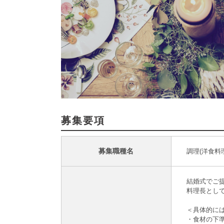
募集要項
募集職種名
調理(洋食料
結婚式でご
料理長とし
＜具体的に
・食材の下