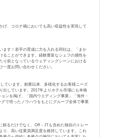
かげ、コロナ禍においても高い収益性を実現して
います！若手の育成に力を入れる同社は、「まか
けることができます。経験豊富なシェフの感性を
たり前となっているウェディングシーンにおける
ひ一度お問い合わせください。
開しています。創業以来、多様化するお客様ニーズ
出しています。2017年よりホテル市場にも本格
ションを掲げ、「国内ウエディング事業」「海外・
ングで培ったノウハウをもとにグループ全体で事業
頼るだけでなく、Off－JTも含めた独自のトレー
より、高い従業員満足度を維持しています。これ
各拠点へ供給し各拠点の施設においても充実した