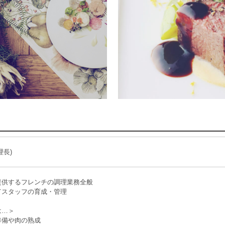
理長)
提供するフレンチの調理業務全般
てスタッフの育成・管理
は…＞
準備や肉の熟成