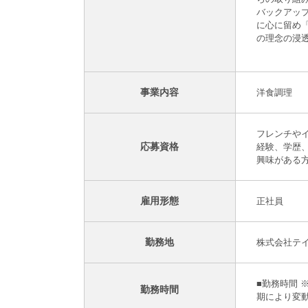
バックアッ
に心に留め
の理念の浸
事業内容
洋食調理
フレンチや
応募資格
経験、学歴
興味がある
雇用形態
正社員
勤務地
株式会社テイク
■勤務時間 
勤務時間
期により変