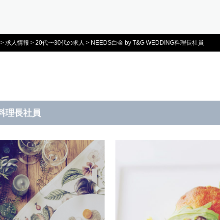
>
求人情報
>
20代〜30代の求人
>
NEEDS白金 by T&G WEDDING料理長社員
NG料理長社員