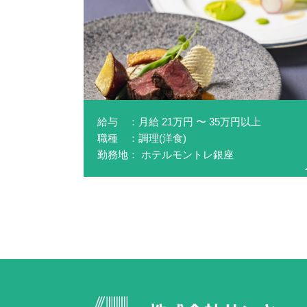
給与 ：月給 21万円 〜 35万円以上
職種 ：調理(洋食)
勤務地： ホテルモントレ銀座