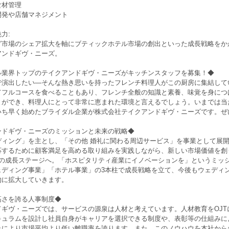
食材管理
開発や店舗マネジメント
力:
グ市場のシェア拡大を軸にブティックホテル市場の創出といった成長戦略をか
アンドギヴ・ニーズ。
ル業界トップのテイクアンドギヴ・ニーズがキッチンスタッフを募集！◆
で演出したい―そんな熱き思いを持ったフレンチ料理人がこの厨房に集結して
てフルコースを食べることもあり、フレンチ全般の知識と素養、味覚を身につ
とができ、料理人にとって非常に恵まれた環境と言えるでしょう。いまでは当
いち早く始めたブライダル企業が株式会社テイクアンドギヴ・ニーズです。ぜ
ンドギヴ・ニーズのミッションと未来の戦略◆
ディング」を主とし、「その他 婚礼に関わる周辺サービス」を事業として展
応するために顧客満足を高める取り組みを実践しながら、新しい市場価値を創り
2の成長ステージへ。「ホスピタリティ産業にイノベーションを」というミッ
ェディング事業」「ホテル事業」の3本柱で成長戦略を立て、今後もウェディ
的に拡大していきます。
高さを誇る人事制度◆
ギヴ・ニーズでは、サービスの源泉は人材と考えています。人材教育をOJTに
キュラムを設計し社員自身がキャリアを選択できる制度や、表彰等の仕組みに
みにより市場平均より低い離職率を誇ります。また、このノウハウを本社から