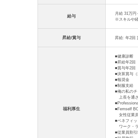
月給 31万
給与
※スキルや
昇給/賞与
昇給: 年2回
■健康診断
■昇給年2
■賞与年2回
■決算賞与
■報奨⾦
■制服支給
■俺の私の
上長を通さ
■Profes
福利厚生
■Femsel
女性従業員
■ベネフィ
ワーク・ラ
■従業員割引