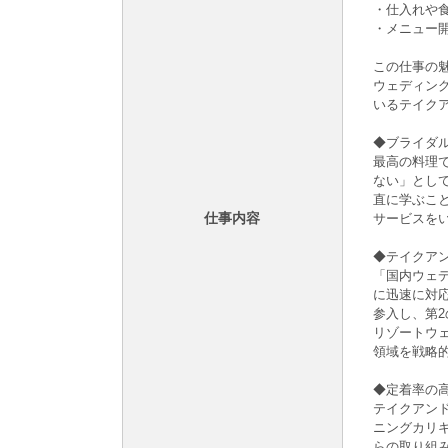
・仕入れや
・メニュー
この仕事の魅
ウェディン
いるテイク
◆ブライダ
最高の料理
ない」とし
直に学ぶこ
仕事内容
サービスを
◆テイクア
「国内ウェ
に迅速に対
参入し、第
リゾートウ
領域を戦略
◆定着率の
テイクアンド
ニングカリ
らの取り組