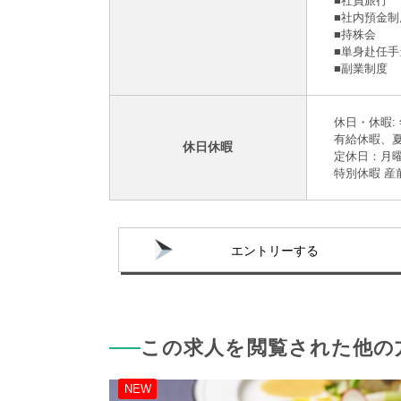
■社員旅⾏
■社内預⾦制
■持株会
■単身赴任
■副業制度
休日・休暇: 
有給休暇、
休日休暇
定休日：月
特別休暇 産
エントリーする
この求人を閲覧された他の
NEW