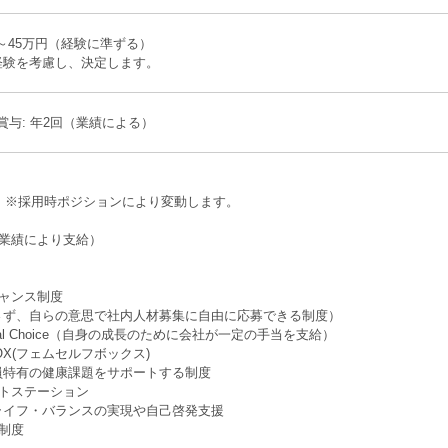
円～45万円（経験に準ずる）
経験を考慮し、決定します。
 賞与: 年2回（業績による）
回 ※採⽤時ポジションにより変動します。
（業績により⽀給）
チャンス制度
ず、自らの意思で社内人材募集に自由に応募できる制度）
sional Choice（自身の成長のために会社が⼀定の手当を支給）
f BOX(フェムセルフボックス)
特有の健康課題をサポートする制度
ットステーション
イフ・バランスの実現や自己啓発支援
制度