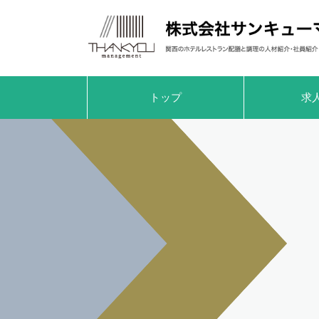
トップ
求