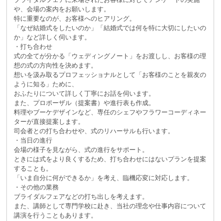
や、会場の案内をお願いします。
特に重要なのが、お客様へのヒアリング。
「なぜ結婚式をしたいのか」「結婚式では何を特に大切にしたいの
か」など詳しく伺います。
・打ち合わせ
式の全てが分かる「ウェディングノート」をお渡しし、お客様の理
想の式の方向性を決めます。
想いを汲み取るプロフェッショナルとして「お客様のことを親友の
ように知る」ために、
おふたりについて詳しく丁寧にお話を伺います。
また、プロポーザル（提案書）や進行表も作成。
料理やブーケデザインなど、専任のシェフやフラワーコーディネー
ターが直接提案します。
司会者との打ち合わせや、式のリハーサルも行います。
・当日の進行
会場の様子を見ながら、式の進行をサポート。
ときには式をより良くするため、打ち合わせにはないプランを提案
することも。
「いま自分に何ができるか」を考え、臨機応変に対応します。
・その他の業務
ブライダルフェアなどの打ち出しを考えます。
また、講師として専門学校に赴き、当社の理念や仕事内容について
講演を行うこともあります。