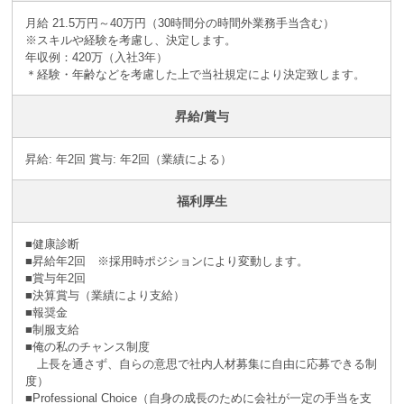
月給 21.5万円～40万円（30時間分の時間外業務手当含む）
※スキルや経験を考慮し、決定します。
年収例：420万（入社3年）
＊経験・年齢などを考慮した上で当社規定により決定致します。
昇給/賞与
昇給: 年2回 賞与: 年2回（業績による）
福利厚生
■健康診断
■昇給年2回 ※採⽤時ポジションにより変動します。
■賞与年2回
■決算賞与（業績により⽀給）
■報奨⾦
■制服支給
■俺の私のチャンス制度
上長を通さず、自らの意思で社内人材募集に自由に応募できる制
度）
■Professional Choice（自身の成長のために会社が⼀定の手当を支