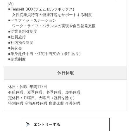
給）
■Femself BOX(フェムセルフボックス)
女性従業員特有の健康課題をサポートする制度
■ベネフィットステーション
ワーク・ライフ・バランスの実現や自己啓発支援
■従業員割引制度
■社員旅⾏
■社内預⾦制度
■持株会
■単身赴任手当・住宅手当支給（条件あり）
■副業制度
休日休暇
休日・休暇: 年間117日
有給休暇、夏季休暇、冬季休暇、慶弔休暇
定休日：月曜日、火曜日（祝日を除く）
特別休暇 産前産後休暇 育児休暇 介護休暇
エントリーする