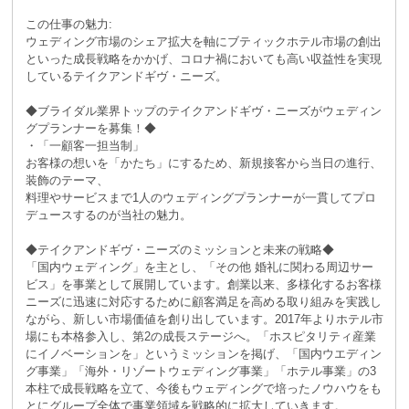
この仕事の魅力:
ウェディング市場のシェア拡大を軸にブティックホテル市場の創出
といった成長戦略をかかげ、コロナ禍においても高い収益性を実現
しているテイクアンドギヴ・ニーズ。
◆ブライダル業界トップのテイクアンドギヴ・ニーズがウェディン
グプランナーを募集！◆
・「一顧客一担当制」
お客様の想いを「かたち」にするため、新規接客から当日の進行、
装飾のテーマ、
料理やサービスまで1人のウェディングプランナーが一貫してプロ
デュースするのが当社の魅力。
◆テイクアンドギヴ・ニーズのミッションと未来の戦略◆
「国内ウェディング」を主とし、「その他 婚礼に関わる周辺サー
ビス」を事業として展開しています。創業以来、多様化するお客様
ニーズに迅速に対応するために顧客満足を高める取り組みを実践し
ながら、新しい市場価値を創り出しています。2017年よりホテル市
場にも本格参入し、第2の成長ステージへ。「ホスピタリティ産業
にイノベーションを」というミッションを掲げ、「国内ウエディン
グ事業」「海外・リゾートウェディング事業」「ホテル事業」の3
本柱で成長戦略を立て、今後もウェディングで培ったノウハウをも
とにグループ全体で事業領域を戦略的に拡大していきます。