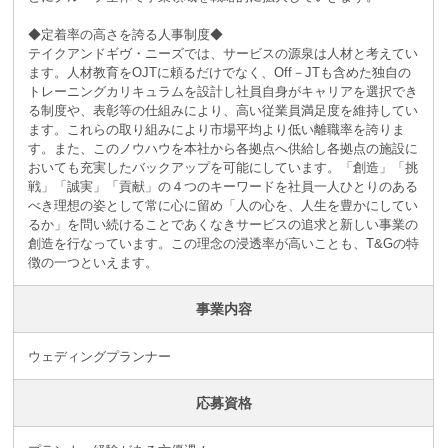
◆定着率の高さを誇る人事制度◆
テイクアンドギヴ・ニーズでは、サービスの源泉は人材と考えてい
ます。人材教育をOJTに頼るだけでなく、Off－JTも含めた独自の
トレーニングカリキュラムを設計し社員自身がキャリアを選択でき
る制度や、表彰等の仕組みにより、高い従業員満足度を維持してい
ます。これらの取り組みにより市場平均より低い離職率を誇りま
す。また、このノウハウを本社から各拠点へ供給し各拠点の施設に
おいても充実したバックアップを可能にしています。「創造」「挑
戦」「誠実」「貢献」の４つのキーワードを社員一人ひとりのある
べき理想の姿として常に心に留め「人の心を、人生を豊かにしてい
るか」を問い続けることであくなきサービスの追求と新しい事業の
創造を行なっています。この理念の浸透率が高いことも、T&Gの特
徴の一つといえます。
事業内容
ウェディングプランナー
応募資格