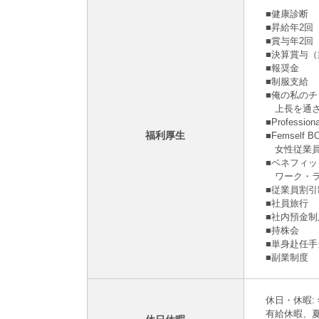
■健康診断
■昇給年2
■賞与年2回
■決算賞与
■報奨⾦
■制服支給
■俺の私の
上長を通さ
■Profes
福利厚生
■Femsel
女性従業員
■ベネフィ
ワーク・ラ
■従業員割引
■社員旅⾏
■社内預⾦制
■持株会
■単身赴任
■副業制度
休日・休暇: 
有給休暇、