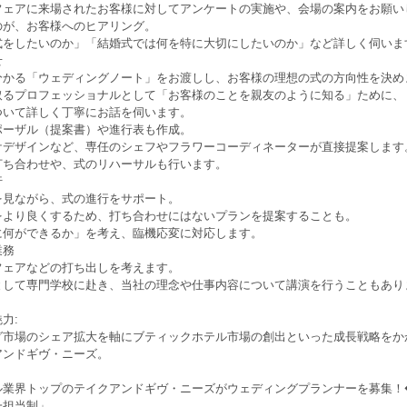
フェアに来場されたお客様に対してアンケートの実施や、会場の案内をお願い
のが、お客様へのヒアリング。
式をしたいのか」「結婚式では何を特に大切にしたいのか」など詳しく伺いま
せ
分かる「ウェディングノート」をお渡しし、お客様の理想の式の方向性を決め
取るプロフェッショナルとして「お客様のことを親友のように知る」ために、
ついて詳しく丁寧にお話を伺います。
ポーザル（提案書）や進行表も作成。
ケデザインなど、専任のシェフやフラワーコーディネーターが直接提案します
打ち合わせや、式のリハーサルも行います。
行
を見ながら、式の進行をサポート。
をより良くするため、打ち合わせにはないプランを提案することも。
に何ができるか」を考え、臨機応変に対応します。
業務
フェアなどの打ち出しを考えます。
として専門学校に赴き、当社の理念や仕事内容について講演を行うこともあり
力:
グ市場のシェア拡大を軸にブティックホテル市場の創出といった成長戦略をか
アンドギヴ・ニーズ。
ル業界トップのテイクアンドギヴ・ニーズがウェディングプランナーを募集！
一担当制」