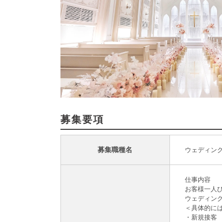
募集要項
募集職種名
ウェディン
仕事内容
お客様一人
ウェディン
＜具体的に
・新規接客