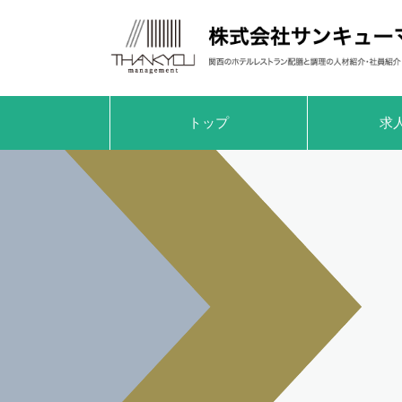
トップ
求