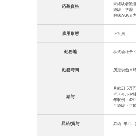
未経験者歓
応募資格
経験、学歴
興味がある
雇用形態
正社員
勤務地
株式会社テイク
勤務時間
所定労働８
月給21.5
※スキルや
給与
年収例：42
＊経験・年
昇給/賞与
昇給: 年2回