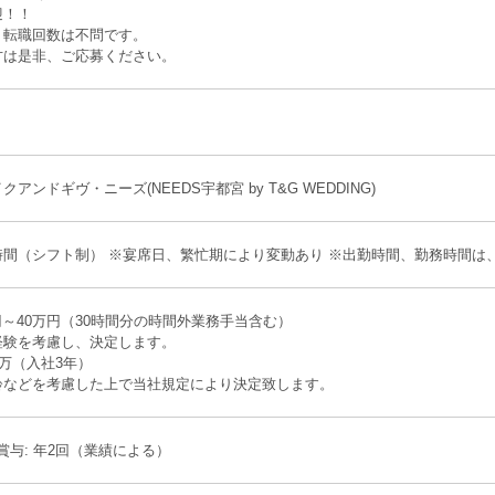
迎！！
、転職回数は不問です。
方は是非、ご応募ください。
アンドギヴ・ニーズ(NEEDS宇都宮 by T&G WEDDING)
時間（シフト制） ※宴席日、繁忙期により変動あり ※出勤時間、勤務時間は
万円～40万円（30時間分の時間外業務手当含む）
経験を考慮し、決定します。
0万（入社3年）
齢などを考慮した上で当社規定により決定致します。
 賞与: 年2回（業績による）