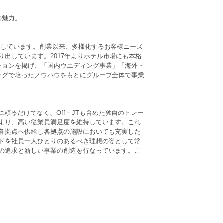
の魅力。
開しています。創業以来、多様化するお客様ニーズ
出しています。2017年よりホテル市場にも本格
ションを掲げ、「国内ウエディング事業」「海外・
ングで培ったノウハウをもとにグループ全体で事業
頼るだけでなく、Off－JTも含めた独自のトレー
より、高い従業員満足度を維持しています。これ
各拠点へ供給し各拠点の施設においても充実した
ドを社員一人ひとりのあるべき理想の姿として常
の追求と新しい事業の創造を行なっています。こ