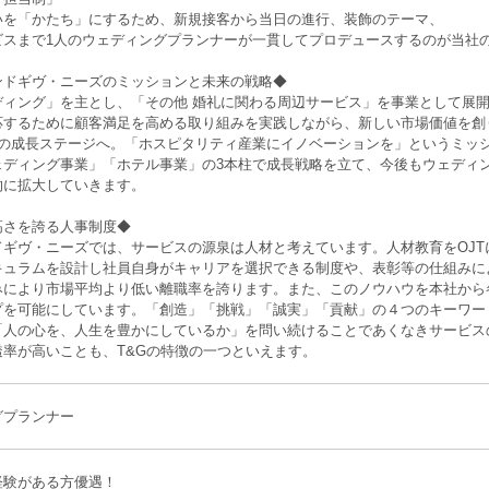
いを「かたち」にするため、新規接客から当日の進行、装飾のテーマ、
ビスまで1人のウェディングプランナーが一貫してプロデュースするのが当社
ンドギヴ・ニーズのミッションと未来の戦略◆
ディング」を主とし、「その他 婚礼に関わる周辺サービス」を事業として展
応するために顧客満足を高める取り組みを実践しながら、新しい市場価値を創り
2の成長ステージへ。「ホスピタリティ産業にイノベーションを」というミッ
ェディング事業」「ホテル事業」の3本柱で成長戦略を立て、今後もウェディ
的に拡大していきます。
高さを誇る人事制度◆
ギヴ・ニーズでは、サービスの源泉は人材と考えています。人材教育をOJTに
キュラムを設計し社員自身がキャリアを選択できる制度や、表彰等の仕組みに
みにより市場平均より低い離職率を誇ります。また、このノウハウを本社から
プを可能にしています。「創造」「挑戦」「誠実」「貢献」の４つのキーワー
「人の心を、人生を豊かにしているか」を問い続けることであくなきサービス
透率が高いことも、T&Gの特徴の一つといえます。
グプランナー
経験がある方優遇！