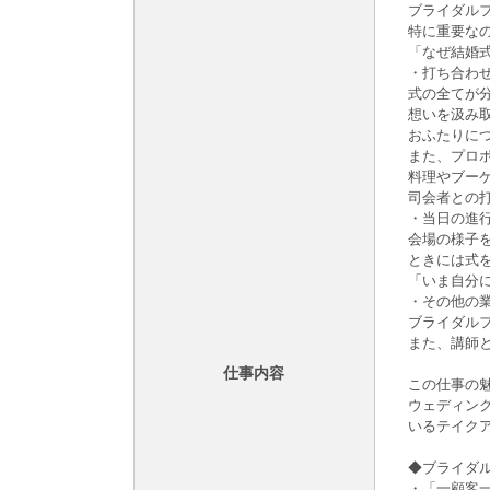
ブライダル
特に重要な
「なぜ結婚
・打ち合わ
式の全てが
想いを汲み
おふたりに
また、プロ
料理やブー
司会者との
・当日の進
会場の様子
ときには式
「いま自分
・その他の
ブライダル
また、講師
仕事内容
この仕事の魅
ウェディン
いるテイク
◆ブライダ
・「一顧客