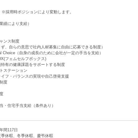
回 ※採⽤時ポジションにより変動します。
（業績により⽀給）
チャンス制度
ず、自らの意思で社内人材募集に自由に応募できる制度）
sional Choice（自身の成長のために会社が⼀定の手当を支給）
f BOX(フェムセルフボックス)
特有の健康課題をサポートする制度
ットステーション
イフ・バランスの実現や自己啓発支援
制度
度
手当・住宅手当支給（条件あり）
年間117日
夏季休暇、冬季休暇、慶弔休暇