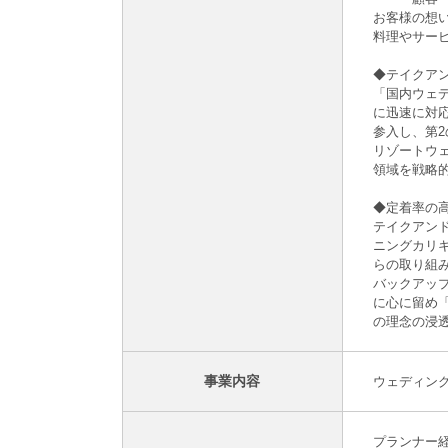
お客様の想
料理やサー
◆テイクア
「国内ウェ
に迅速に対
参入し、第
リゾートウ
領域を戦略
◆定着率の
テイクアンド
ニングカリ
らの取り組
バックアッ
に心に留め
の理念の浸
事業内容
ウェディン
プランナー