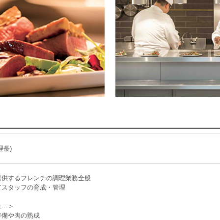
理長)
提供するフレンチの調理業務全般
てスタッフの育成・管理
は…＞
準備や肉の熟成