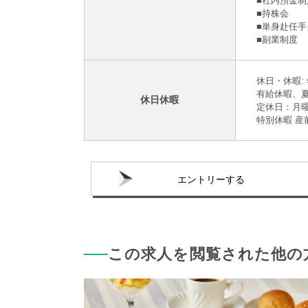
■社内預⾦制
■持株会
■単身赴任
■副業制度
休日・休暇: 
有給休暇、
休日休暇
定休日：月
特別休暇 産
エントリーする
この求人を閲覧された他の