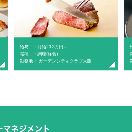
給与 ：月給20.3万円～
職種 ：調理(洋食)
勤務地： ガーデンシティクラブ大阪