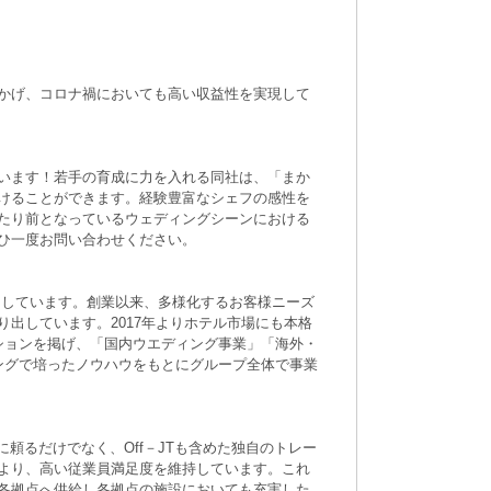
かげ、コロナ禍においても高い収益性を実現して
います！若手の育成に力を入れる同社は、「まか
けることができます。経験豊富なシェフの感性を
たり前となっているウェディングシーンにおける
ひ一度お問い合わせください。
開しています。創業以来、多様化するお客様ニーズ
出しています。2017年よりホテル市場にも本格
ションを掲げ、「国内ウエディング事業」「海外・
ングで培ったノウハウをもとにグループ全体で事業
頼るだけでなく、Off－JTも含めた独自のトレー
より、高い従業員満足度を維持しています。これ
各拠点へ供給し各拠点の施設においても充実した