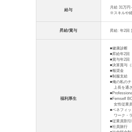
月給 31万
給与
※スキルや
昇給/賞与
昇給: 年2回
■健康診断
■昇給年2
■賞与年2回
■決算賞与
■報奨⾦
■制服支給
■俺の私の
上長を通さ
■Profes
福利厚生
■Femsel
女性従業員
■ベネフィ
ワーク・ラ
■従業員割引
■社員旅⾏