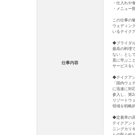
・仕入れや
・メニュー
この仕事の魅
ウェディン
いるテイク
◆ブライダ
最高の料理
ない」とし
直に学ぶこ
仕事内容
サービスを
◆テイクア
「国内ウェ
に迅速に対
参入し、第
リゾートウ
領域を戦略
◆定着率の
テイクアンド
ニングカリ
らの取り組