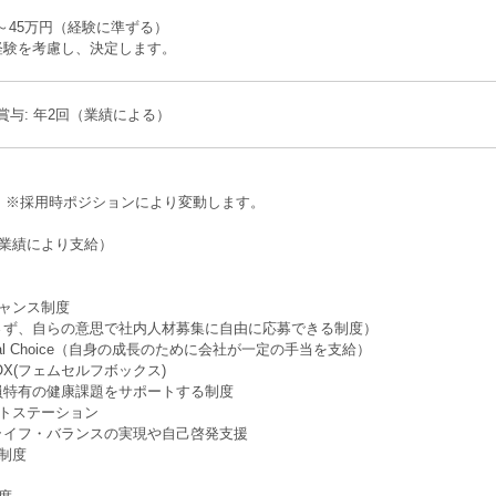
円～45万円（経験に準ずる）
経験を考慮し、決定します。
 賞与: 年2回（業績による）
回 ※採⽤時ポジションにより変動します。
（業績により⽀給）
チャンス制度
ず、自らの意思で社内人材募集に自由に応募できる制度）
sional Choice（自身の成長のために会社が⼀定の手当を支給）
f BOX(フェムセルフボックス)
特有の健康課題をサポートする制度
ットステーション
イフ・バランスの実現や自己啓発支援
制度