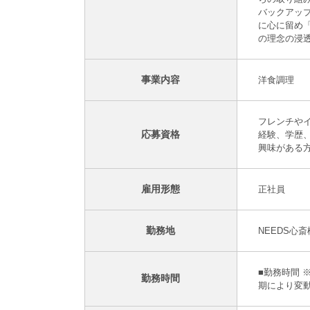
バックアッ
に心に留め
の理念の浸
事業内容
洋食調理
フレンチや
応募資格
経験、学歴
興味がある
雇用形態
正社員
勤務地
NEEDS心斎橋
■勤務時間 
勤務時間
期により変