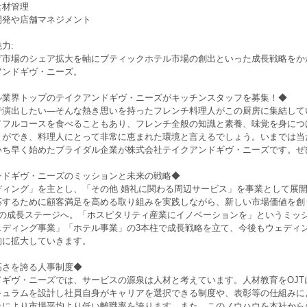
食材管理
開発や店舗マネジメント
力:
グ市場のシェア拡大を軸にブティックホテル市場の創出といった成長戦略をか
アンドギヴ・ニーズ。
ル業界トップのテイクアンドギヴ・ニーズがキッチンスタッフを募集！◆
で演出したい―そんな熱き思いを持ったフレンチ料理人がこの厨房に集結して
てフルコースを食べることもあり、フレンチ全般の知識と素養、味覚を身につ
とができ、料理人にとって非常に恵まれた環境と言えるでしょう。いまでは当
いち早く始めたブライダル企業が株式会社テイクアンドギヴ・ニーズです。ぜ
ンドギヴ・ニーズのミッションと未来の戦略◆
ディング」を主とし、「その他 婚礼に関わる周辺サービス」を事業として展
応するために顧客満足を高める取り組みを実践しながら、新しい市場価値を創り
2の成長ステージへ。「ホスピタリティ産業にイノベーションを」というミッ
ェディング事業」「ホテル事業」の3本柱で成長戦略を立て、今後もウェディ
的に拡大していきます。
高さを誇る人事制度◆
ギヴ・ニーズでは、サービスの源泉は人材と考えています。人材教育をOJTに
キュラムを設計し社員自身がキャリアを選択できる制度や、表彰等の仕組みに
みにより市場平均より低い離職率を誇ります。また、このノウハウを本社から