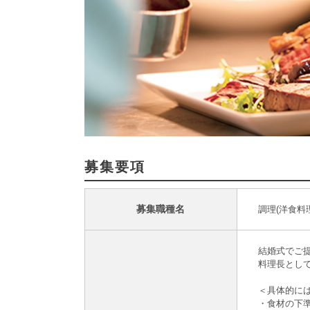
募集要項
募集職種名
調理(洋食料
結婚式でご
料理長とし
＜具体的に
・食材の下