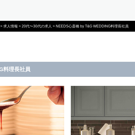
>
求人情報
>
20代〜30代の求人
>
NEEDS心斎橋 by T&G WEDDING料理長社員
ING料理長社員