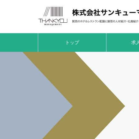
トップ
求