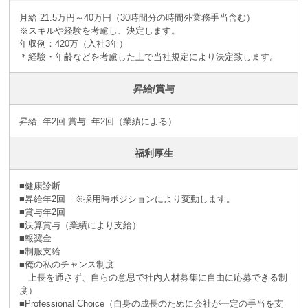
月給 21.5万円～40万円（30時間分の時間外業務手当含む）
※スキルや経験を考慮し、決定します。
年収例：420万（入社3年）
＊経験・年齢などを考慮した上で当社規定により決定致します。
昇給/賞与
昇給: 年2回 賞与: 年2回（業績による）
福利厚生
■健康診断
■昇給年2回 ※採⽤時ポジションにより変動します。
■賞与年2回
■決算賞与（業績により⽀給）
■報奨⾦
■制服支給
■俺の私のチャンス制度
上長を通さず、自らの意思で社内人材募集に自由に応募できる制
度）
■Professional Choice（自身の成長のために会社が⼀定の手当を支