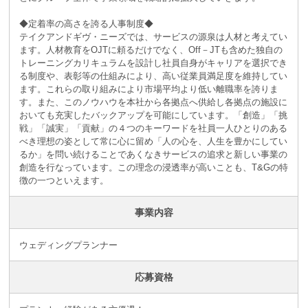
◆定着率の高さを誇る人事制度◆
テイクアンドギヴ・ニーズでは、サービスの源泉は人材と考えてい
ます。人材教育をOJTに頼るだけでなく、Off－JTも含めた独自の
トレーニングカリキュラムを設計し社員自身がキャリアを選択でき
る制度や、表彰等の仕組みにより、高い従業員満足度を維持してい
ます。これらの取り組みにより市場平均より低い離職率を誇りま
す。また、このノウハウを本社から各拠点へ供給し各拠点の施設に
おいても充実したバックアップを可能にしています。「創造」「挑
戦」「誠実」「貢献」の４つのキーワードを社員一人ひとりのある
べき理想の姿として常に心に留め「人の心を、人生を豊かにしてい
るか」を問い続けることであくなきサービスの追求と新しい事業の
創造を行なっています。この理念の浸透率が高いことも、T&Gの特
徴の一つといえます。
事業内容
ウェディングプランナー
応募資格