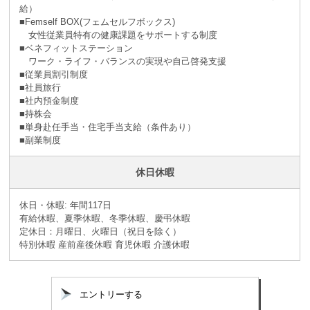
給）
■Femself BOX(フェムセルフボックス)
女性従業員特有の健康課題をサポートする制度
■ベネフィットステーション
ワーク・ライフ・バランスの実現や自己啓発支援
■従業員割引制度
■社員旅⾏
■社内預⾦制度
■持株会
■単身赴任手当・住宅手当支給（条件あり）
■副業制度
休日休暇
休日・休暇: 年間117日
有給休暇、夏季休暇、冬季休暇、慶弔休暇
定休日：月曜日、火曜日（祝日を除く）
特別休暇 産前産後休暇 育児休暇 介護休暇
エントリーする