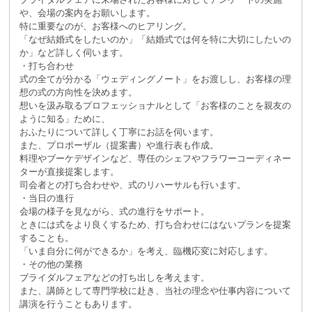
や、会場の案内をお願いします。
特に重要なのが、お客様へのヒアリング。
「なぜ結婚式をしたいのか」「結婚式では何を特に大切にしたいの
か」など詳しく伺います。
・打ち合わせ
式の全てが分かる「ウェディングノート」をお渡しし、お客様の理
想の式の方向性を決めます。
想いを汲み取るプロフェッショナルとして「お客様のことを親友の
ように知る」ために、
おふたりについて詳しく丁寧にお話を伺います。
また、プロポーザル（提案書）や進行表も作成。
料理やブーケデザインなど、専任のシェフやフラワーコーディネー
ターが直接提案します。
司会者との打ち合わせや、式のリハーサルも行います。
・当日の進行
会場の様子を見ながら、式の進行をサポート。
ときには式をより良くするため、打ち合わせにはないプランを提案
することも。
「いま自分に何ができるか」を考え、臨機応変に対応します。
・その他の業務
ブライダルフェアなどの打ち出しを考えます。
また、講師として専門学校に赴き、当社の理念や仕事内容について
講演を行うこともあります。