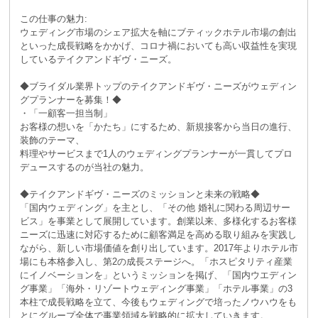
この仕事の魅力:
ウェディング市場のシェア拡大を軸にブティックホテル市場の創出
といった成長戦略をかかげ、コロナ禍においても高い収益性を実現
しているテイクアンドギヴ・ニーズ。
◆ブライダル業界トップのテイクアンドギヴ・ニーズがウェディン
グプランナーを募集！◆
・「一顧客一担当制」
お客様の想いを「かたち」にするため、新規接客から当日の進行、
装飾のテーマ、
料理やサービスまで1人のウェディングプランナーが一貫してプロ
デュースするのが当社の魅力。
◆テイクアンドギヴ・ニーズのミッションと未来の戦略◆
「国内ウェディング」を主とし、「その他 婚礼に関わる周辺サー
ビス」を事業として展開しています。創業以来、多様化するお客様
ニーズに迅速に対応するために顧客満足を高める取り組みを実践し
ながら、新しい市場価値を創り出しています。2017年よりホテル市
場にも本格参入し、第2の成長ステージへ。「ホスピタリティ産業
にイノベーションを」というミッションを掲げ、「国内ウエディン
グ事業」「海外・リゾートウェディング事業」「ホテル事業」の3
本柱で成長戦略を立て、今後もウェディングで培ったノウハウをも
とにグループ全体で事業領域を戦略的に拡大していきます。