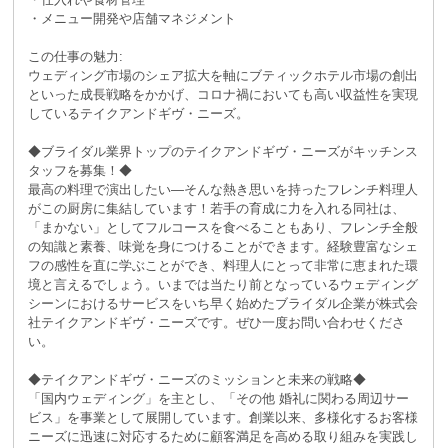
・メニュー開発や店舗マネジメント
この仕事の魅力:
ウェディング市場のシェア拡大を軸にブティックホテル市場の創出
といった成長戦略をかかげ、コロナ禍においても高い収益性を実現
しているテイクアンドギヴ・ニーズ。
◆ブライダル業界トップのテイクアンドギヴ・ニーズがキッチンス
タッフを募集！◆
最高の料理で演出したい―そんな熱き思いを持ったフレンチ料理人
がこの厨房に集結しています！若手の育成に力を入れる同社は、
「まかない」としてフルコースを食べることもあり、フレンチ全般
の知識と素養、味覚を身につけることができます。経験豊富なシェ
フの感性を直に学ぶことができ、料理人にとって非常に恵まれた環
境と言えるでしょう。いまでは当たり前となっているウェディング
シーンにおけるサービスをいち早く始めたブライダル企業が株式会
社テイクアンドギヴ・ニーズです。ぜひ一度お問い合わせくださ
い。
◆テイクアンドギヴ・ニーズのミッションと未来の戦略◆
「国内ウェディング」を主とし、「その他 婚礼に関わる周辺サー
ビス」を事業として展開しています。創業以来、多様化するお客様
ニーズに迅速に対応するために顧客満足を高める取り組みを実践し