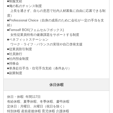
■制服支給
■俺の私のチャンス制度
上長を通さず、自らの意思で社内人材募集に自由に応募できる制
度）
■Professional Choice（自身の成長のために会社が⼀定の手当を支
給）
■Femself BOX(フェムセルフボックス)
女性従業員特有の健康課題をサポートする制度
■ベネフィットステーション
ワーク・ライフ・バランスの実現や自己啓発支援
■従業員割引制度
■社員旅⾏
■社内預⾦制度
■持株会
■単身赴任手当・住宅手当支給（条件あり）
■副業制度
休日休暇
休日・休暇: 年間117日
有給休暇、夏季休暇、冬季休暇、慶弔休暇
定休日：月曜日、火曜日（祝日を除く）
特別休暇 産前産後休暇 育児休暇 介護休暇