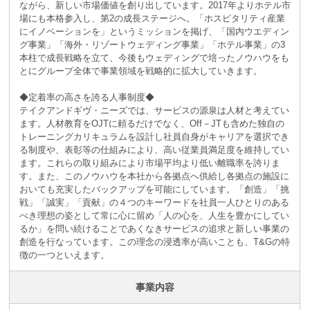
ながら、新しい市場価値を創り出しています。2017年よりホテル市
場にも本格参入し、第2の成長ステージへ。「ホスピタリティ産業
にイノベーションを」というミッションを掲げ、「国内ウエディン
グ事業」「海外・リゾートウェディング事業」「ホテル事業」の3
本柱で成長戦略を立て、今後もウェディングで培ったノウハウをも
とにグループ全体で事業領域を戦略的に拡大していきます。
◆定着率の高さを誇る人事制度◆
テイクアンドギヴ・ニーズでは、サービスの源泉は人材と考えてい
ます。人材教育をOJTに頼るだけでなく、Off－JTも含めた独自の
トレーニングカリキュラムを設計し社員自身がキャリアを選択でき
る制度や、表彰等の仕組みにより、高い従業員満足度を維持してい
ます。これらの取り組みにより市場平均より低い離職率を誇りま
す。また、このノウハウを本社から各拠点へ供給し各拠点の施設に
おいても充実したバックアップを可能にしています。「創造」「挑
戦」「誠実」「貢献」の４つのキーワードを社員一人ひとりのある
べき理想の姿として常に心に留め「人の心を、人生を豊かにしてい
るか」を問い続けることであくなきサービスの追求と新しい事業の
創造を行なっています。この理念の浸透率が高いことも、T&Gの特
徴の一つといえます。
事業内容