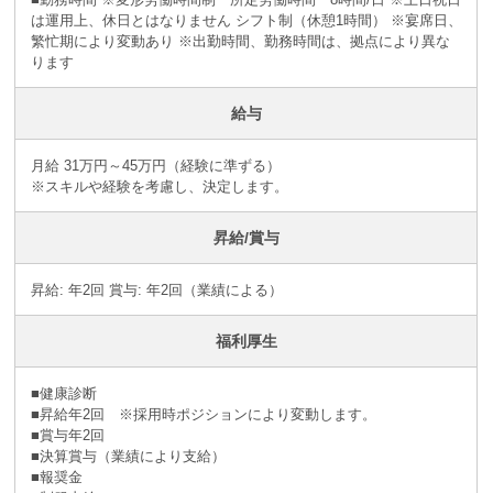
は運用上、休日とはなりません シフト制（休憩1時間） ※宴席日、
繁忙期により変動あり ※出勤時間、勤務時間は、拠点により異な
ります
給与
月給 31万円～45万円（経験に準ずる）
※スキルや経験を考慮し、決定します。
昇給/賞与
昇給: 年2回 賞与: 年2回（業績による）
福利厚生
■健康診断
■昇給年2回 ※採⽤時ポジションにより変動します。
■賞与年2回
■決算賞与（業績により⽀給）
■報奨⾦