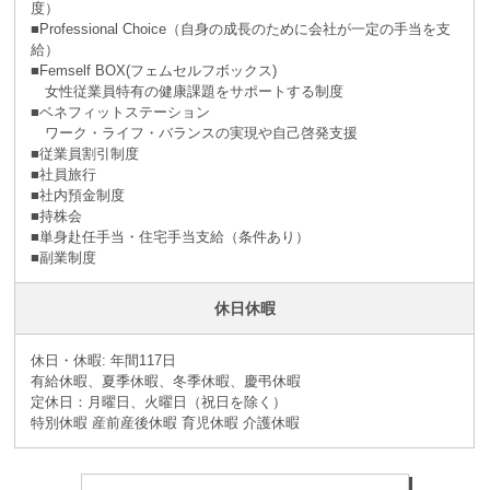
度）
■Professional Choice（自身の成長のために会社が⼀定の手当を支
給）
■Femself BOX(フェムセルフボックス)
女性従業員特有の健康課題をサポートする制度
■ベネフィットステーション
ワーク・ライフ・バランスの実現や自己啓発支援
■従業員割引制度
■社員旅⾏
■社内預⾦制度
■持株会
■単身赴任手当・住宅手当支給（条件あり）
■副業制度
休日休暇
休日・休暇: 年間117日
有給休暇、夏季休暇、冬季休暇、慶弔休暇
定休日：月曜日、火曜日（祝日を除く）
特別休暇 産前産後休暇 育児休暇 介護休暇