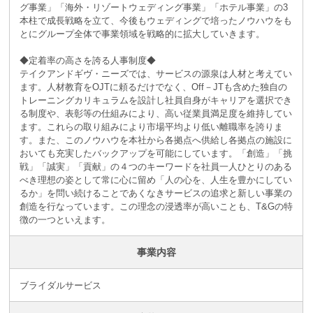
グ事業」「海外・リゾートウェディング事業」「ホテル事業」の3
本柱で成長戦略を立て、今後もウェディングで培ったノウハウをも
とにグループ全体で事業領域を戦略的に拡大していきます。
◆定着率の高さを誇る人事制度◆
テイクアンドギヴ・ニーズでは、サービスの源泉は人材と考えてい
ます。人材教育をOJTに頼るだけでなく、Off－JTも含めた独自の
トレーニングカリキュラムを設計し社員自身がキャリアを選択でき
る制度や、表彰等の仕組みにより、高い従業員満足度を維持してい
ます。これらの取り組みにより市場平均より低い離職率を誇りま
す。また、このノウハウを本社から各拠点へ供給し各拠点の施設に
おいても充実したバックアップを可能にしています。「創造」「挑
戦」「誠実」「貢献」の４つのキーワードを社員一人ひとりのある
べき理想の姿として常に心に留め「人の心を、人生を豊かにしてい
るか」を問い続けることであくなきサービスの追求と新しい事業の
創造を行なっています。この理念の浸透率が高いことも、T&Gの特
徴の一つといえます。
事業内容
ブライダルサービス