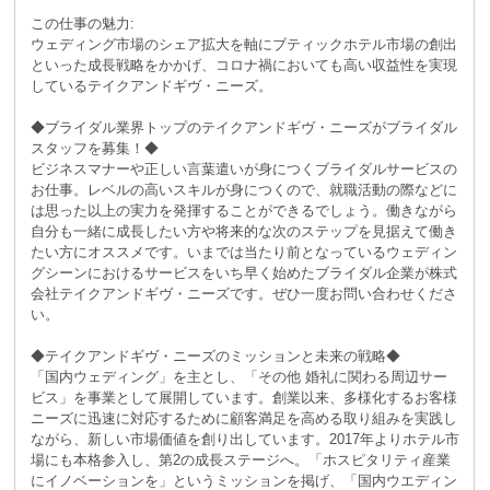
この仕事の魅力:
ウェディング市場のシェア拡大を軸にブティックホテル市場の創出
といった成長戦略をかかげ、コロナ禍においても高い収益性を実現
しているテイクアンドギヴ・ニーズ。
◆ブライダル業界トップのテイクアンドギヴ・ニーズがブライダル
スタッフを募集！◆
ビジネスマナーや正しい言葉遣いが身につくブライダルサービスの
お仕事。レベルの高いスキルが身につくので、就職活動の際などに
は思った以上の実力を発揮することができるでしょう。働きながら
自分も一緒に成長したい方や将来的な次のステップを見据えて働き
たい方にオススメです。いまでは当たり前となっているウェディン
グシーンにおけるサービスをいち早く始めたブライダル企業が株式
会社テイクアンドギヴ・ニーズです。ぜひ一度お問い合わせくださ
い。
◆テイクアンドギヴ・ニーズのミッションと未来の戦略◆
「国内ウェディング」を主とし、「その他 婚礼に関わる周辺サー
ビス」を事業として展開しています。創業以来、多様化するお客様
ニーズに迅速に対応するために顧客満足を高める取り組みを実践し
ながら、新しい市場価値を創り出しています。2017年よりホテル市
場にも本格参入し、第2の成長ステージへ。「ホスピタリティ産業
にイノベーションを」というミッションを掲げ、「国内ウエディン