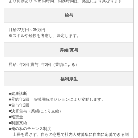
より変動あり ※出勤時間、勤務時間は、拠点により異なります
給与
月給22万円～35万円
※スキルや経験を考慮し、決定します。
昇給/賞与
昇給: 年2回 賞与: 年2回（業績による）
福利厚生
■健康診断
■昇給年2回 ※採⽤時ポジションにより変動します。
■賞与年2回
■決算賞与（業績により⽀給）
■報奨⾦
■制服支給
■俺の私のチャンス制度
上長を通さず、自らの意思で社内人材募集に自由に応募できる制