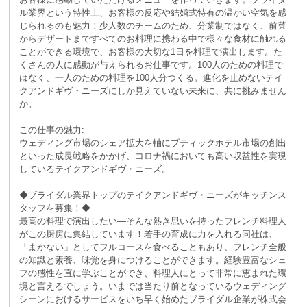
ル業界という特性上、お客様の反応や結婚式特有の温かい空気を感
じられるのも魅力！少人数のチームのため、分業制ではなく、前菜
からデザートまですべてのお料理に携わる中で様々な食材に触れる
ことができる環境で、お客様の大切な1日を料理で演出します。た
くさんの人に感動が与えられるお仕事です。100人のための料理で
はなく、一人のための料理を100人分つくる。進化を止めないテイ
クアンドギヴ・ニーズにしか見えていない未来に、共に挑みません
か。
この仕事の魅力:
ウェディング市場のシェア拡大を軸にブティックホテル市場の創出
といった成長戦略をかかげ、コロナ禍においても高い収益性を実現
しているテイクアンドギヴ・ニーズ。
◆ブライダル業界トップのテイクアンドギヴ・ニーズがキッチンス
タッフを募集！◆
最高の料理で演出したい―そんな熱き思いを持ったフレンチ料理人
がこの厨房に集結しています！若手の育成に力を入れる同社は、
「まかない」としてフルコースを食べることもあり、フレンチ全般
の知識と素養、味覚を身につけることができます。経験豊富なシェ
フの感性を直に学ぶことができ、料理人にとって非常に恵まれた環
境と言えるでしょう。いまでは当たり前となっているウェディング
シーンにおけるサービスをいち早く始めたブライダル企業が株式会