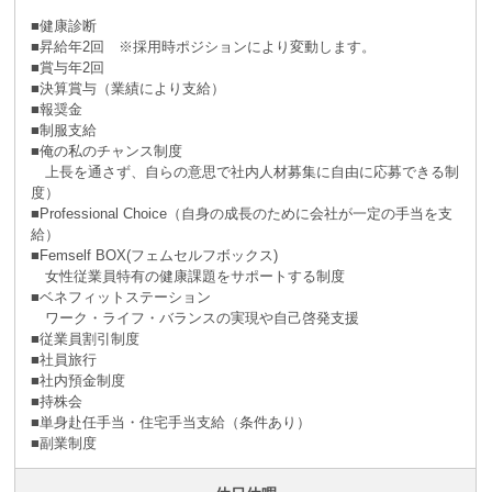
■健康診断
■昇給年2回 ※採⽤時ポジションにより変動します。
■賞与年2回
■決算賞与（業績により⽀給）
■報奨⾦
■制服支給
■俺の私のチャンス制度
上長を通さず、自らの意思で社内人材募集に自由に応募できる制
度）
■Professional Choice（自身の成長のために会社が⼀定の手当を支
給）
■Femself BOX(フェムセルフボックス)
女性従業員特有の健康課題をサポートする制度
■ベネフィットステーション
ワーク・ライフ・バランスの実現や自己啓発支援
■従業員割引制度
■社員旅⾏
■社内預⾦制度
■持株会
■単身赴任手当・住宅手当支給（条件あり）
■副業制度