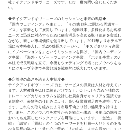
社テイクアンドギヴ・ニーズです。ぜひ一度お問い合わせくださ
い。
◆テイクアンドギヴ・ニーズのミッションと未来の戦略◆
「国内ウェディング」を主とし、「その他 婚礼に関わる周辺サー
ビス」を事業として展開しています。創業以来、多様化するお客様
ニーズに迅速に対応するために顧客満足を高める取り組みを実践し
ながら、新しい市場価値を創り出しています。2017年よりホテル市
場にも本格参入し、第2の成長ステージへ。「ホスピタリティ産業
にイノベーションを」というミッションを掲げ、「国内ウエディン
グ事業」「海外・リゾートウェディング事業」「ホテル事業」の3
本柱で成長戦略を立て、今後もウェディングで培ったノウハウをも
とにグループ全体で事業領域を戦略的に拡大していきます。
◆定着率の高さを誇る人事制度◆
テイクアンドギヴ・ニーズでは、サービスの源泉は人材と考えてい
ます。人材教育をOJTに頼るだけでなく、Off－JTも含めた独自の
トレーニングカリキュラムを設計し社員自身がキャリアを選択でき
る制度や、表彰等の仕組みにより、高い従業員満足度を維持してい
ます。これらの取り組みにより市場平均より低い離職率を誇りま
す。また、このノウハウを本社から各拠点へ供給し各拠点の施設に
おいても充実したバックアップを可能にしています。「創造」「挑
戦」「誠実」「貢献」の４つのキーワードを社員一人ひとりのある
べき理想の姿として常に心に留め「人の心を、人生を豊かにしてい