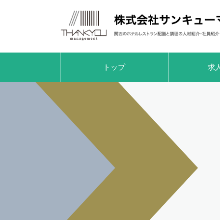
トップ
求