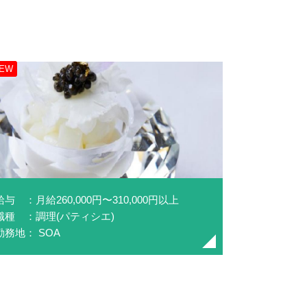
EW
給与 ：月給260,000円〜310,000円以上
職種 ：調理(パティシエ)
勤務地： SOA