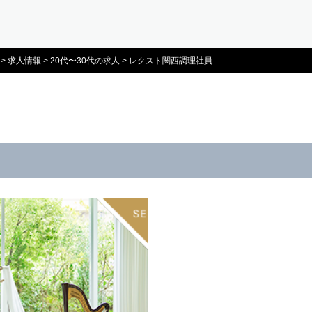
>
求人情報
>
20代〜30代の求人
>
レクスト関西調理社員