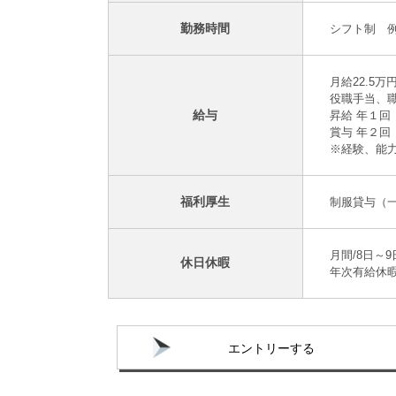
勤務時間
シフト制 例
月給22.5
役職手当、職
給与
昇給 年１回
賞与 年２回
※経験、能
福利厚生
制服貸与（一
月間/8日～
休日休暇
年次有給休
エントリーする