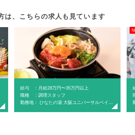
方は、
こちらの求人も見ています
N
給与 ：月給28万円〜35万円以上
職種 ：調理スタッフ
勤務地： ひなたの湯 大阪ユニバーサルベイサイド