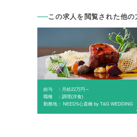
この求人を閲覧された他の
給与 ：月給22万円～
職種 ：調理(洋食)
勤務地： NEEDS心斎橋 by T&G WEDDING