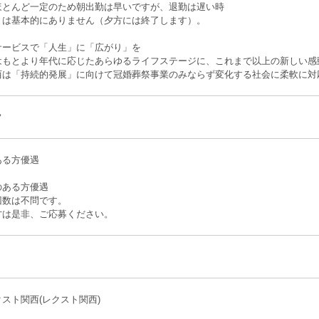
ほとんど一定のため朝出勤は早いですが、退勤は遅い時
とは基本的にありません（夕方には終了します）。
サービスで「人生」に「広がり」を
はもとより年代に応じたあらゆるライフステージに、これまで以上の新しい感
西は「持続的発展」に向けて冠婚葬祭事業のみならず変化する社会に柔軟に対
フ
ある方優遇
のある方優遇
回数は不問です。
方は是非、ご応募ください。
スト関西(レクスト関西)