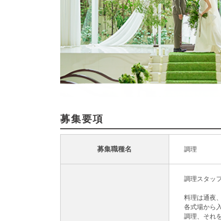
募集要項
募集職種名
調理
調理スタッ
料理は通夜
各式場から
調理、それ