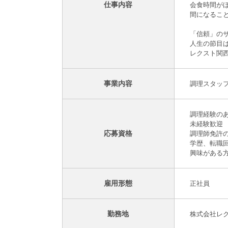
仕事内容
会食時間が
間になるこ
「信頼」の
人生の節目
レクスト関
事業内容
調理スタッ
調理経験の
未経験歓迎
応募資格
調理師免許
学歴、転職
興味がある
雇用形態
正社員
勤務地
株式会社レク