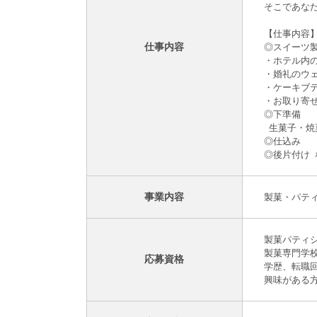
そこであな
【仕事内容
仕事内容
◎スイーツ
・ホテル内
・婚礼のウ
・ケーキブ
・お取り寄
◎下準備
生菓子・焼
◎仕込み
◎後片付け 
事業内容
製菓・パテ
製菓パティ
製菓専門学
応募資格
学歴、転職
興味がある