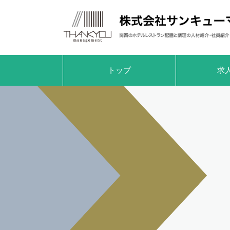
トップ
求