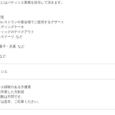
たにはパティシエ業務を担当して頂きます。
】
製造
のレストランや宴会場でご提供するデザート
ェディングケーキ
ティックのテイクアウト
せスイーツ など
菓子・氷菓 など
など
ィシエ
シエ経験のある方優遇
校卒業した方歓迎
回数は不問です。
方は是非、ご応募ください。