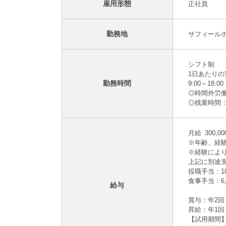
雇用形態
正社員
勤務地
サフィールホ
シフト制
1日あたりの
勤務時間
9:00～18:
◎時間外労
◎残業時間：
月給 300,0
※年齢、経
※経験によ
上記に別途
役職手当：10
食事手当：6,
給与
賞与：年2回
昇給：年1回
【試用期間