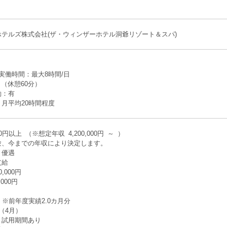
テルズ株式会社(ザ・ウィンザーホテル洞爺リゾート＆スパ)
実働時間：最大8時間/日
00 （休憩60分）
働：有
月平均20時間程度
00円以上 （※想定年収 4,200,000円 ～ ）
験、今までの年収により決定します。
り優遇
支給
,000円
000円
 ※前年度実績2.0カ月分
（4月）
】試用期間あり