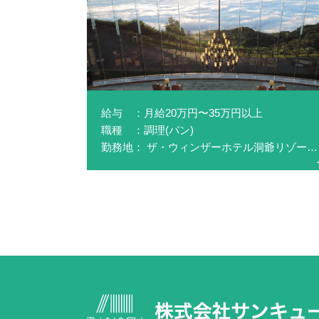
給与 ：月給20万円〜35万円以上
職種 ：調理(パン)
勤務地： ザ・ウィンザーホテル洞爺リゾート＆スパ