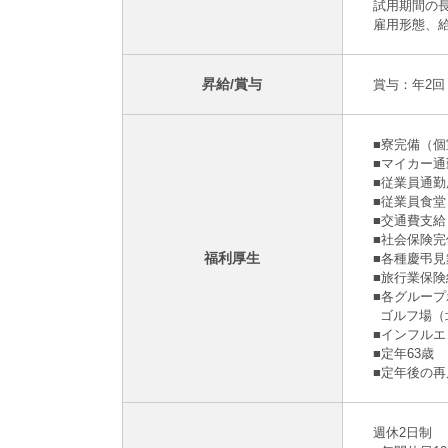
試用期間の長
雇用形態、
昇給/賞与
賞与：年2回
■寮完備（個
■マイカー
■従業員通
■従業員食堂：
■交通費支給
■社会保険
福利厚生
■各種慶弔見
■旅行業保
■各グルー
ゴルフ場（
■インフル
■定年63歳
■定年後の再
週休2日制