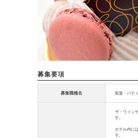
募集要項
募集職種名
製菓・パテ
ザ・ウィン
す。
ホテル内に
す。