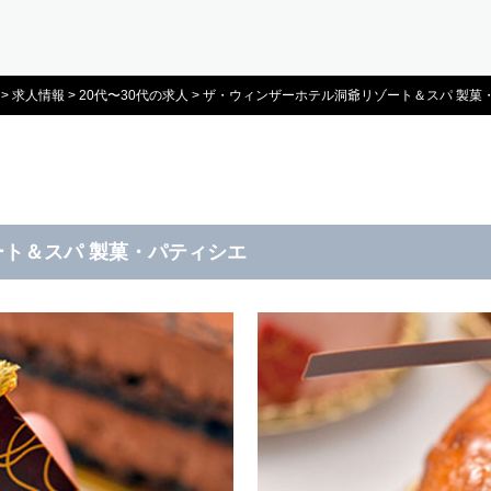
>
求人情報
>
20代〜30代の求人
>
ザ・ウィンザーホテル洞爺リゾート＆スパ 製菓
ト＆スパ 製菓・パティシエ