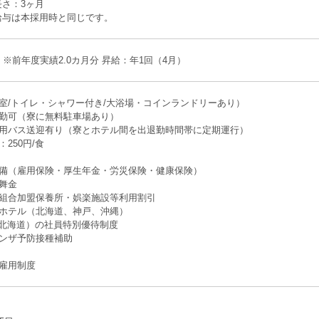
さ：3ヶ月
給与は本採用時と同じです。
 ※前年度実績2.0カ月分 昇給：年1回（4月）
室/トイレ・シャワー付き/大浴場・コインランドリーあり）
通勤可（寮に無料駐車場あり）
勤用バス送迎有り（寮とホテル間を出退勤時間帯に定期運行）
250円/食
完備（雇用保険・厚生年金・労災保険・健康保険）
舞金
険組合加盟保養所・娯楽施設等利用割引
プホテル（北海道、神戸、沖縄）
北海道）の社員特別優待制度
エンザ予防接種補助
雇用制度