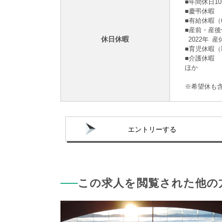
■年間休日10
■慶弔休暇
■有給休暇（
■産前・産
休日休暇
2022年 産
■育児休暇
■介護休暇
ほか
※希望休も
エントリーする
この求人を閲覧された他の