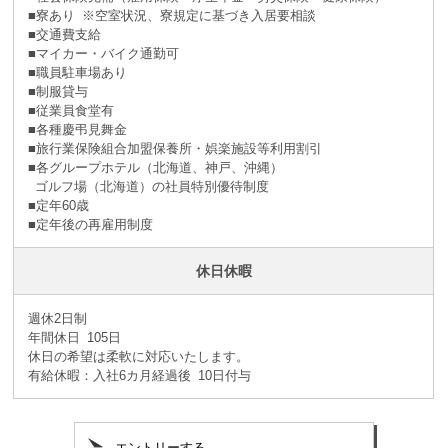
■寮あり ※空室状況、寮規定に基づき入居要相談
■交通費支給
■マイカー・バイク通勤可
■職員駐車場あり
■制服貸与
■従業員食堂有
■各種慶弔見舞金
■旅行業保険組合加盟保養所・娯楽施設等利用割引
■各グループホテル（北海道、神戸、沖縄）
ゴルフ場（北海道）の社員特別優待制度
■定年60歳
■定年後の再雇用制度
休日休暇
週休2日制
年間休日 105日
休日の希望は柔軟に対応いたします。
有給休暇：入社6カ月経過後 10日付与
エントリーする