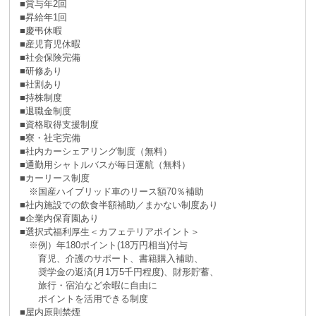
■賞与年2回
■昇給年1回
■慶弔休暇
■産児育児休暇
■社会保険完備
■研修あり
■社割あり
■持株制度
■退職金制度
■資格取得支援制度
■寮・社宅完備
■社内カーシェアリング制度（無料）
■通勤用シャトルバスが毎日運航（無料）
■カーリース制度
※国産ハイブリッド車のリース額70％補助
■社内施設での飲食半額補助／まかない制度あり
■企業内保育園あり
■選択式福利厚生＜カフェテリアポイント＞
※例）年180ポイント(18万円相当)付与
育児、介護のサポート、書籍購入補助、
奨学金の返済(月1万5千円程度)、財形貯蓄、
旅行・宿泊など余暇に自由に
ポイントを活用できる制度
■屋内原則禁煙