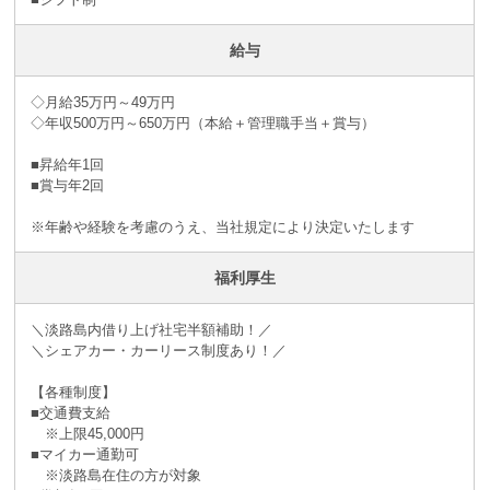
給与
◇月給35万円～49万円
◇年収500万円～650万円（本給＋管理職手当＋賞与）
■昇給年1回
■賞与年2回
※年齢や経験を考慮のうえ、当社規定により決定いたします
福利厚生
＼淡路島内借り上げ社宅半額補助！／
＼シェアカー・カーリース制度あり！／
【各種制度】
■交通費支給
※上限45,000円
■マイカー通勤可
※淡路島在住の方が対象