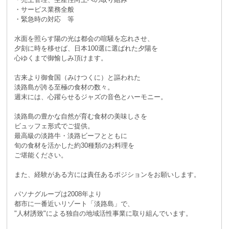
・サービス業務全般
・緊急時の対応 等
水面を照らす陽の光は都会の喧騒を忘れさせ、
夕刻に時を移せば、日本100選に選ばれた夕陽を
心ゆくまで御愉しみ頂けます。
古来より御食国（みけつくに）と謳われた
淡路島が誇る至極の食材の数々。
週末には、心躍らせるジャズの音色とハーモニー。
淡路島の豊かな自然が育む食材の美味しさを
ビュッフェ形式でご提供。
最高級の淡路牛・淡路ビーフとともに
旬の食材を活かした約30種類のお料理を
ご堪能ください。
また、経験がある方には責任あるポジションをお願いします。
パソナグループは2008年より
都市に一番近いリゾート「淡路島」で、
"人材誘致"による独自の地域活性事業に取り組んでいます。