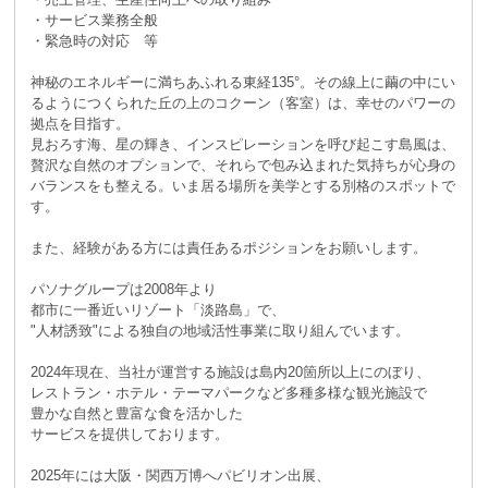
・サービス業務全般
・緊急時の対応 等
神秘のエネルギーに満ちあふれる東経135°。その線上に繭の中にい
るようにつくられた丘の上のコクーン（客室）は、幸せのパワーの
拠点を目指す。
見おろす海、星の輝き、インスピレーションを呼び起こす島風は、
贅沢な自然のオプションで、それらで包み込まれた気持ちが心身の
バランスをも整える。いま居る場所を美学とする別格のスポットで
す。
また、経験がある方には責任あるポジションをお願いします。
パソナグループは2008年より
都市に一番近いリゾート「淡路島」で、
"人材誘致"による独自の地域活性事業に取り組んでいます。
2024年現在、当社が運営する施設は島内20箇所以上にのぼり、
レストラン・ホテル・テーマパークなど多種多様な観光施設で
豊かな自然と豊富な食を活かした
サービスを提供しております。
2025年には大阪・関西万博へパビリオン出展、