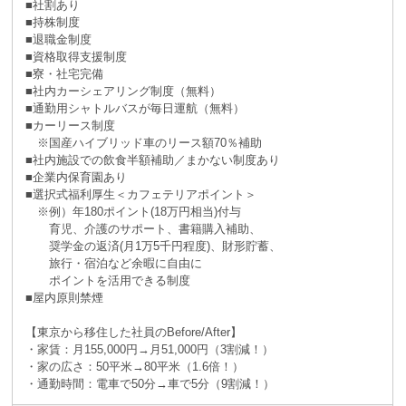
■社割あり
■持株制度
■退職金制度
■資格取得支援制度
■寮・社宅完備
■社内カーシェアリング制度（無料）
■通勤用シャトルバスが毎日運航（無料）
■カーリース制度
※国産ハイブリッド車のリース額70％補助
■社内施設での飲食半額補助／まかない制度あり
■企業内保育園あり
■選択式福利厚生＜カフェテリアポイント＞
※例）年180ポイント(18万円相当)付与
育児、介護のサポート、書籍購入補助、
奨学金の返済(月1万5千円程度)、財形貯蓄、
旅行・宿泊など余暇に自由に
ポイントを活用できる制度
■屋内原則禁煙
【東京から移住した社員のBefore/After】
・家賃：月155,000円→月51,000円（3割減！）
・家の広さ：50平米→80平米（1.6倍！）
・通勤時間：電車で50分→車で5分（9割減！）