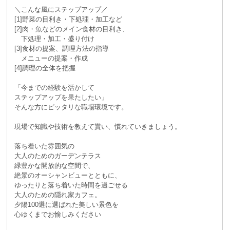
＼こんな風にステップアップ／
[1]野菜の目利き・下処理・加工など
[2]肉・魚などのメイン食材の目利き、
下処理・加工・盛り付け
[3]食材の提案、調理方法の指導
メニューの提案・作成
[4]調理の全体を把握
「今までの経験を活かして
ステップアップを果たしたい」
そんな方にピッタリな職場環境です。
現場で知識や技術を教えて貰い、慣れていきましょう。
落ち着いた雰囲気の
大人のためのガーデンテラス
緑豊かな開放的な空間で、
絶景のオーシャンビューとともに、
ゆったりと落ち着いた時間を過ごせる
大人のための隠れ家カフェ。
夕陽100選に選ばれた美しい景色を
心ゆくまでお愉しみください