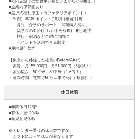
■社内施設での飲食半額補助／まかない制度あり
■企業内保育園あり
■選択式福利厚生＜カフェテリアポイント＞
※例）年180ポイント(18万円相当)付与
育児、介護のサポート、書籍購入補助、
奨学金の返済(月1万5千円程度)、財形貯蓄、
旅行・宿泊など余暇に自由に
ポイントを活用できる制度
■屋内原則禁煙
【東京から移住した社員のBefore/After】
・家賃：月155,000円→月51,000円（3割減！）
・家の広さ：50平米→80平米（1.6倍！）
・通勤時間：電車で50分→車で5分（9割減！）
休日休暇
■年間休日123日
■有休、慶弔休暇
■産児育児休暇
※カレンダー通りの休日数ですが、
シフトによって休日が異なります