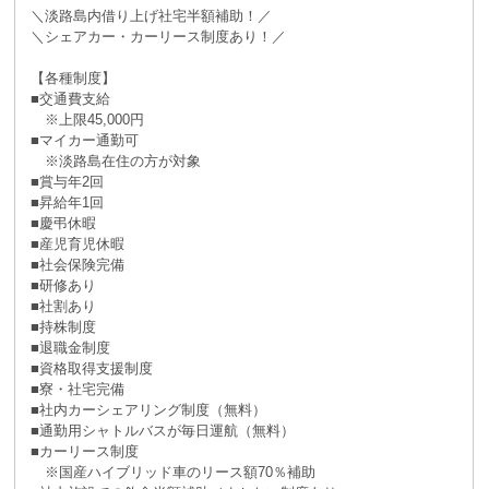
＼淡路島内借り上げ社宅半額補助！／
＼シェアカー・カーリース制度あり！／
【各種制度】
■交通費支給
※上限45,000円
■マイカー通勤可
※淡路島在住の方が対象
■賞与年2回
■昇給年1回
■慶弔休暇
■産児育児休暇
■社会保険完備
■研修あり
■社割あり
■持株制度
■退職金制度
■資格取得支援制度
■寮・社宅完備
■社内カーシェアリング制度（無料）
■通勤用シャトルバスが毎日運航（無料）
■カーリース制度
※国産ハイブリッド車のリース額70％補助