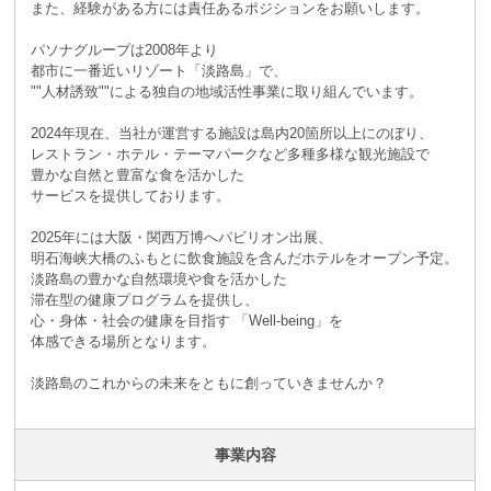
また、経験がある方には責任あるポジションをお願いします。
パソナグループは2008年より
都市に一番近いリゾート「淡路島」で、
""人材誘致""による独自の地域活性事業に取り組んでいます。
2024年現在、当社が運営する施設は島内20箇所以上にのぼり、
レストラン・ホテル・テーマパークなど多種多様な観光施設で
豊かな自然と豊富な食を活かした
サービスを提供しております。
2025年には大阪・関西万博へパビリオン出展、
明石海峡大橋のふもとに飲食施設を含んだホテルをオープン予定。
淡路島の豊かな自然環境や食を活かした
滞在型の健康プログラムを提供し、
心・身体・社会の健康を目指す 「Well-being」を
体感できる場所となります。
淡路島のこれからの未来をともに創っていきませんか？
事業内容