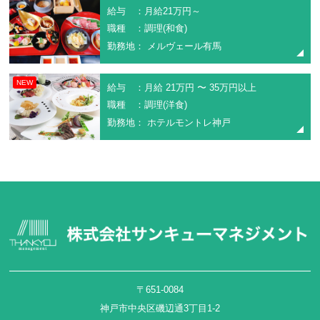
給与 ：月給21万円～
職種 ：調理(和食)
勤務地： メルヴェール有馬
NEW
給与 ：月給 21万円 〜 35万円以上
職種 ：調理(洋食)
勤務地： ホテルモントレ神戸
〒651-0084
神戸市中央区磯辺通3丁目1-2