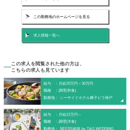
この勤務地のホームページを見る
求人情報一覧へ
この求人を閲覧された他の方は、
こちらの求人も見ています
給与 ：月給20万円～30万円
職種 ：調理(和食)
勤務地： シーサイドホテル舞子ビラ神戸
給与 ：月給22万円～
職種 ：調理(洋食)
勤務地： NEEDS姫路 by T&G WEDDING