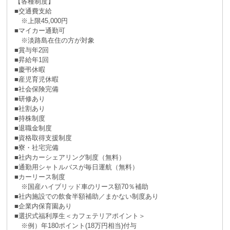
【各種制度】
■交通費支給
※上限45,000円
■マイカー通勤可
※淡路島在住の方が対象
■賞与年2回
■昇給年1回
■慶弔休暇
■産児育児休暇
■社会保険完備
■研修あり
■社割あり
■持株制度
■退職金制度
■資格取得支援制度
■寮・社宅完備
■社内カーシェアリング制度（無料）
■通勤用シャトルバスが毎日運航（無料）
■カーリース制度
※国産ハイブリッド車のリース額70％補助
■社内施設での飲食半額補助／まかない制度あり
■企業内保育園あり
■選択式福利厚生＜カフェテリアポイント＞
※例）年180ポイント(18万円相当)付与