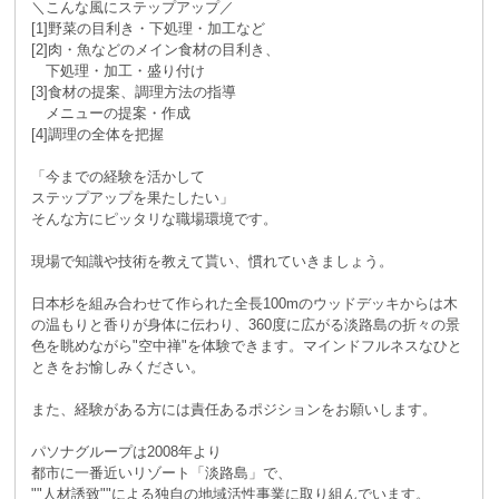
＼こんな風にステップアップ／
[1]野菜の目利き・下処理・加工など
[2]肉・魚などのメイン食材の目利き、
下処理・加工・盛り付け
[3]食材の提案、調理方法の指導
メニューの提案・作成
[4]調理の全体を把握
「今までの経験を活かして
ステップアップを果たしたい」
そんな方にピッタリな職場環境です。
現場で知識や技術を教えて貰い、慣れていきましょう。
日本杉を組み合わせて作られた全長100mのウッドデッキからは木
の温もりと香りが身体に伝わり、360度に広がる淡路島の折々の景
色を眺めながら"空中禅"を体験できます。マインドフルネスなひと
ときをお愉しみください。
また、経験がある方には責任あるポジションをお願いします。
パソナグループは2008年より
都市に一番近いリゾート「淡路島」で、
""人材誘致""による独自の地域活性事業に取り組んでいます。