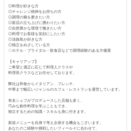
◎料理が好きな方
◎チャレンジ精神をお持ちの方
◎調理の腕を磨きたい方
◎新店の立ち上げに携わりたい方
◎自然豊かな環境で働きたい方
◎料理でお客様を笑顔にしたい方
◎淡路島が好きな方
◎独立をめざしている方
◇ホテル・ブライダル・飲食店などで調理経験のある方優遇
【キャリアップ】
ご希望と適正に応じて料理人クラスや
料理長クラスなどお任せしております。
弊社は和食からイタリアン、フレンチ、
中華まで幅広いジャンルのカフェ・レストランを運営しています。
有名シェフがプロデュースした店舗も多く、
巧みな創作料理を学ぶこともでき、
独立するための知識・スキルも身に付きます。
新規メニューを自身で考え企画する機会もございます。
あなたのご経験や挑戦したいフィールドに合わせて、