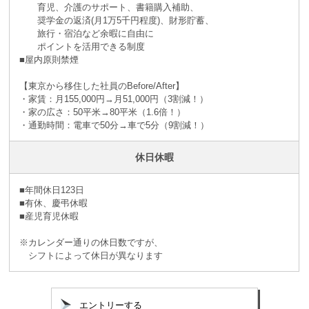
育児、介護のサポート、書籍購入補助、
奨学金の返済(月1万5千円程度)、財形貯蓄、
旅行・宿泊など余暇に自由に
ポイントを活用できる制度
■屋内原則禁煙
【東京から移住した社員のBefore/After】
・家賃：月155,000円→月51,000円（3割減！）
・家の広さ：50平米→80平米（1.6倍！）
・通勤時間：電車で50分→車で5分（9割減！）
休日休暇
■年間休日123日
■有休、慶弔休暇
■産児育児休暇
※カレンダー通りの休日数ですが、
シフトによって休日が異なります
エントリーする