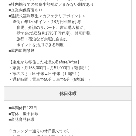
■社内施設での飲食半額補助／まかない制度あり
■企業内保育園あり
■選択式福利厚生＜カフェテリアポイント＞
※例）年180ポイント(18万円相当)付与
育児、介護のサポート、書籍購入補助、
奨学金の返済(月1万5千円程度)、財形貯蓄、
旅行・宿泊など余暇に自由に
ポイントを活用できる制度
■屋内原則禁煙
【東京から移住した社員のBefore/After】
・家賃：月155,000円→月51,000円（3割減！）
・家の広さ：50平米→80平米（1.6倍！）
・通勤時間：電車で50分→車で5分（9割減！）
休日休暇
■年間休日123日
■有休、慶弔休暇
■産児育児休暇
※カレンダー通りの休日数ですが、