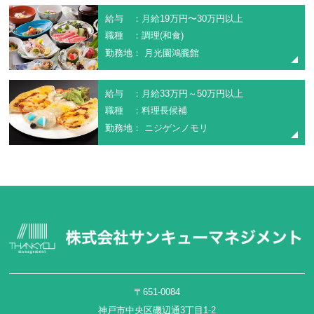
給与 ：月給19万円〜30万円以上
職種 ：調理(和食)
勤務地： 月光園鴻朧館
給与 ：月給33万円～50万円以上
職種 ：料理長候補
勤務地： ニジゲンノモリ
〒651-0084
神戸市中央区磯辺通3丁目1-2