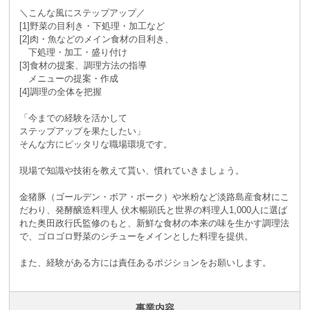
＼こんな風にステップアップ／
[1]野菜の目利き・下処理・加工など
[2]肉・魚などのメイン食材の目利き、
下処理・加工・盛り付け
[3]食材の提案、調理方法の指導
メニューの提案・作成
[4]調理の全体を把握
「今までの経験を活かして
ステップアップを果たしたい」
そんな方にピッタリな職場環境です。
現場で知識や技術を教えて貰い、慣れていきましょう。
金猪豚（ゴールデン・ボア・ポーク）や米粉など淡路島産食材にこ
だわり、発酵醸造料理人 伏木暢顕氏と世界の料理人1,000人に選ば
れた奥田政行氏監修のもと、新鮮な食材の本来の味を生かす調理法
で、ゴロゴロ野菜のシチューをメインとした料理を提供。
また、経験がある方には責任あるポジションをお願いします。
事業内容