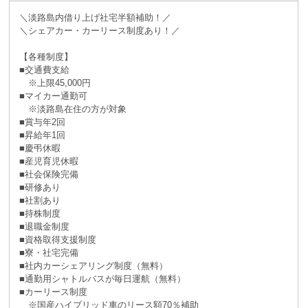
＼淡路島内借り上げ社宅半額補助！／
＼シェアカー・カーリース制度あり！／
【各種制度】
■交通費支給
※上限45,000円
■マイカー通勤可
※淡路島在住の方が対象
■賞与年2回
■昇給年1回
■慶弔休暇
■産児育児休暇
■社会保険完備
■研修あり
■社割あり
■持株制度
■退職金制度
■資格取得支援制度
■寮・社宅完備
■社内カーシェアリング制度（無料）
■通勤用シャトルバスが毎日運航（無料）
■カーリース制度
※国産ハイブリッド車のリース額70％補助