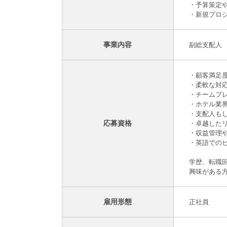
・予算策定
・新規プロ
事業内容
副総支配人
・顧客満足
・柔軟な対
・チームプ
・ホテル業
・支配人も
応募資格
・卓越した
・収益管理
・英語での
学歴、転職
興味がある
雇用形態
正社員