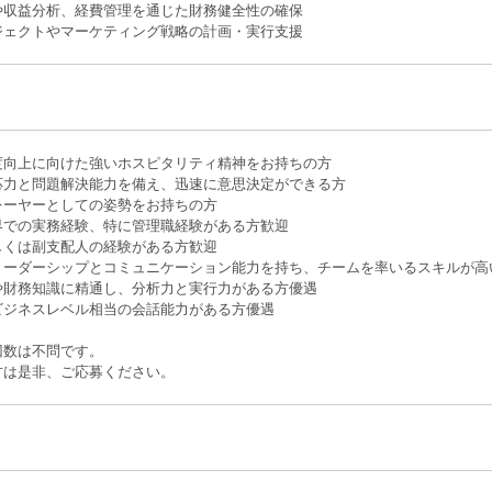
や収益分析、経費管理を通じた財務健全性の確保
ジェクトやマーケティング戦略の計画・実行支援
度向上に向けた強いホスピタリティ精神をお持ちの方
応力と問題解決能力を備え、迅速に意思決定ができる方
レーヤーとしての姿勢をお持ちの方
界での実務経験、特に管理職経験がある方歓迎
しくは副支配人の経験がある方歓迎
リーダーシップとコミュニケーション能力を持ち、チームを率いるスキルが高
や財務知識に精通し、分析力と実行力がある方優遇
ビジネスレベル相当の会話能力がある方優遇
回数は不問です。
方は是非、ご応募ください。