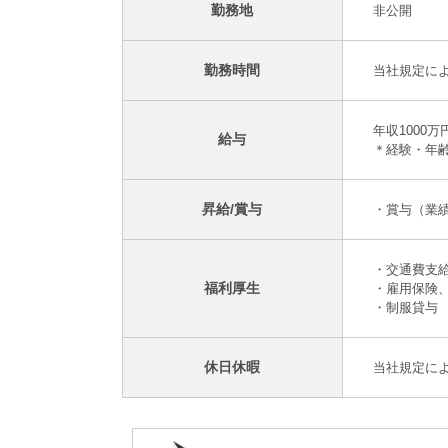
勤務地
非公開
勤務時間
当社規定に
年収1000万
給与
＊経験・年
昇給/賞与
・賞与（業績
・交通費支
福利厚生
・雇用保険
・制服貸与
休日休暇
当社規定に