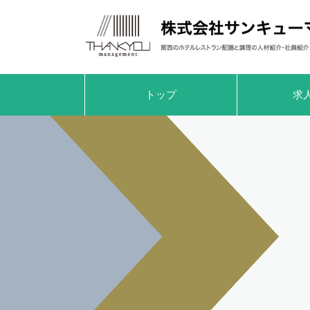
トップ
求