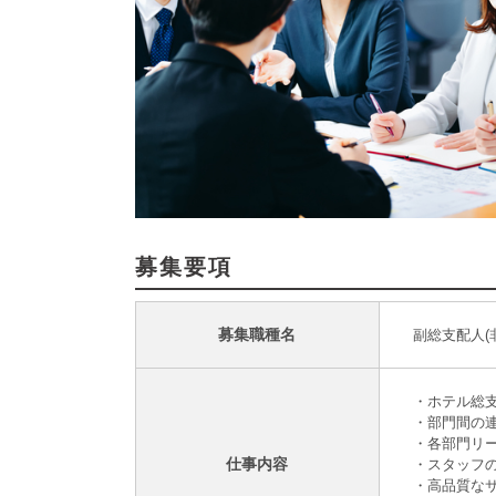
募集要項
募集職種名
副総支配人(
・ホテル総
・部門間の
・各部門リ
仕事内容
・スタッフ
・高品質な