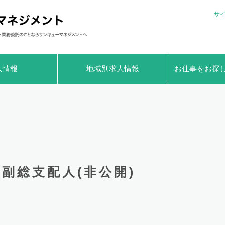
サ
人情報
地域別求人情報
お仕事をお探
副総支配人(非公開)