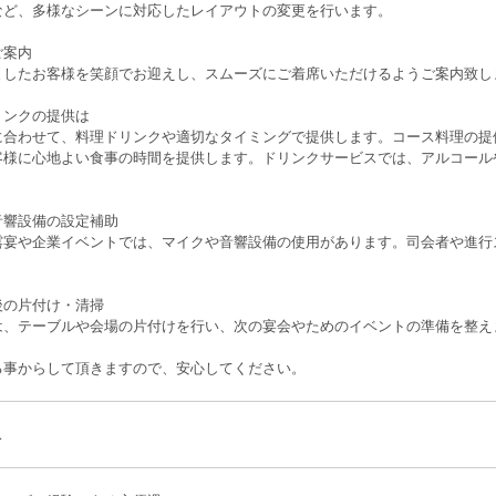
など、多様なシーンに対応したレイアウトの変更を行います。
ご案内
ましたお客様を笑顔でお迎えし、スムーズにご着席いただけるようご案内致し
リンクの提供は
に合わせて、料理ドリンクや適切なタイミングで提供します。コース料理の提
客様に心地よい食事の時間を提供します。ドリンクサービスでは、アルコール
。
音響設備の設定補助
露宴や企業イベントでは、マイクや音響設備の使用があります。司会者や進行
後の片付け・清掃
は、テーブルや会場の片付けを行い、次の宴会やためのイベントの準備を整え
る事からして頂きますので、安心してください。
ス