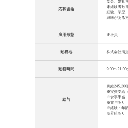
宴会、婚礼
未経験者歓
応募資格
経験、学歴
興味がある
雇用形態
正社員
勤務地
株式会社清
勤務時間
9:00〜21
月給245,20
※実費支給（
※食事手当
給与
※賞与あり
※経験・年
※昇給あり