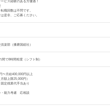
サービス経験のある方優遇！
迎
、転職回数は不問です。
方は是非、ご応募ください。
交倶楽部（播磨国総社）
:00の間で8時間程度（シフト制）
0円〜月給400,000円以上
月額上限25,000円）
、固定残業代手当あり
齢・能力考慮 応相談