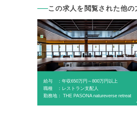
この求人を閲覧された他の
給与 ：年収650万円～800万円以上
職種 ：レストラン支配人
勤務地： THE PASONA natureverse retreat