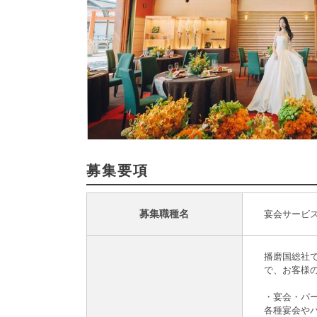
募集要項
募集職種名
宴会サービ
播磨国総社
で、お客様
・宴会・パ
各種宴会や