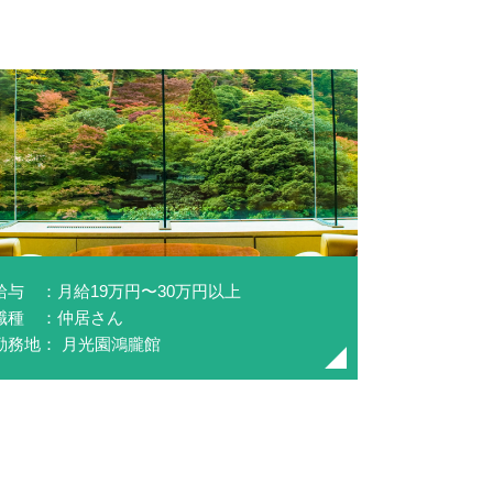
給与 ：月給19万円〜30万円以上
職種 ：仲居さん
勤務地： 月光園鴻朧館