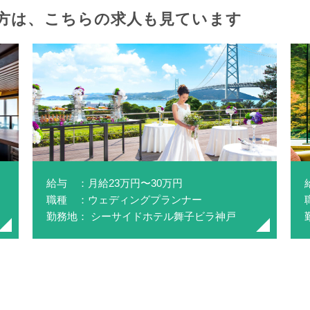
方は、
こちらの求人も見ています
給与 ：月給23万円〜30万円
職種 ：ウェディングプランナー
勤務地： シーサイドホテル舞子ビラ神戸