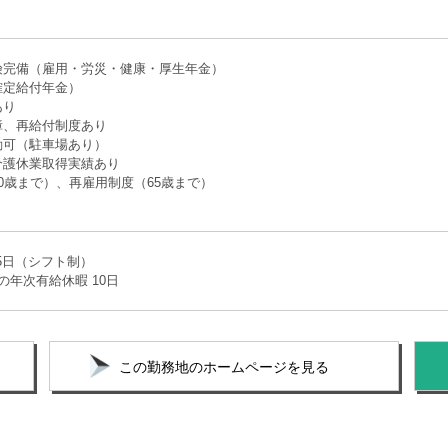
り
険完備（雇用・労災・健康・厚生年金）
確定給付年金）
あり
障、再給付制度あり
勤可（駐車場あり）
介護休業取得実績あり
0歳まで）、再雇用制度（65歳まで）
05日（シフト制）
の年次有給休暇 10日
この勤務地のホームページを見る