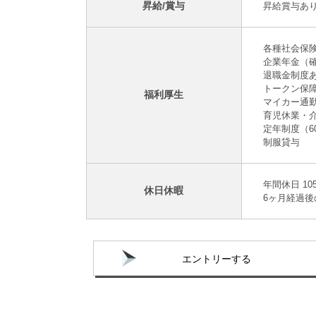
昇給/賞与
昇給賞与あ
各種社会保
企業年金（
退職金制度
トークン保
福利厚生
マイカー通
育児休業・
定年制度（6
制服貸与
年間休日 1
休日休暇
6ヶ月経過後
エントリーする