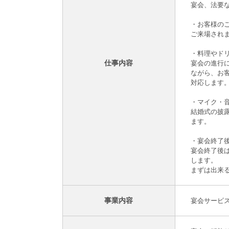
宴会、法要
・お客様の
ご来場され
・料理やド
仕事内容
宴会の進行
ながら、お
対応します
・マイク・
結婚式の披
ます。
・宴会終了
宴会終了後
します。
まずは出来
事業内容
宴会サービ