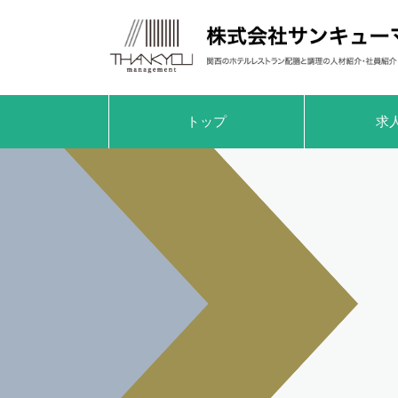
トップ
求