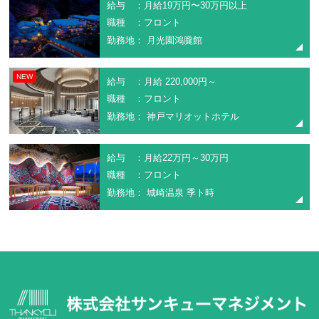
給与 ：月給19万円〜30万円以上
職種 ：フロント
勤務地： 月光園鴻朧館
NEW
給与 ：月給 220,000円～
職種 ：フロント
勤務地： 神戸マリオットホテル
給与 ：月給22万円～30万円
職種 ：フロント
勤務地： 城崎温泉 季ト時