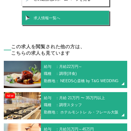
求人情報一覧へ
この求人を閲覧された他の方は、
こちらの求人も見ています
給与 ：月給22万円～
職種 ：調理(洋食)
勤務地： NEEDS心斎橋 by T&G WEDDING
NEW
給与 ：月給 21万円 〜 35万円以上
職種 ：調理スタッフ
勤務地： ホテルモントレ ル・フレール大阪
給与 ：月給31万円～45万円