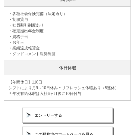
・各種社会保険完備（法定通り）
・制服貸与
・社員割引制度あり
・確定拠出年金制度
・資格手当
・お年玉
・業績達成報奨金
・グッドコメント報奨制度
休日休暇
【年間休日】110日
シフトにより月9～10日休み＊リフレッシュ休暇あり（5連休）
＊年次有給休暇は入社6ヶ月後に10日付与
エントリーする
この勤務地のホームページを見る