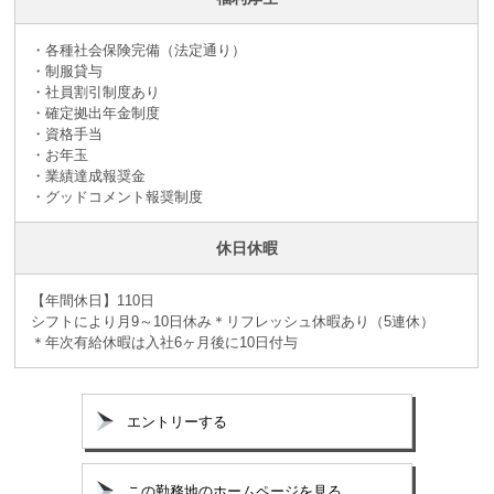
・各種社会保険完備（法定通り）
・制服貸与
・社員割引制度あり
・確定拠出年金制度
・資格手当
・お年玉
・業績達成報奨金
・グッドコメント報奨制度
休日休暇
【年間休日】110日
シフトにより月9～10日休み＊リフレッシュ休暇あり（5連休）
＊年次有給休暇は入社6ヶ月後に10日付与
エントリーする
この勤務地のホームページを見る