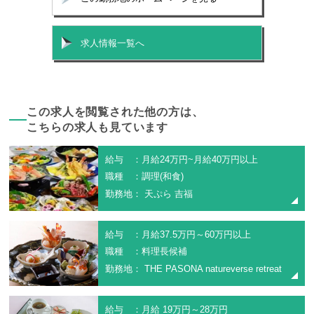
求人情報一覧へ
この求人を閲覧された他の方は、
こちらの求人も見ています
給与 ：月給24万円~月給40万円以上
職種 ：調理(和食)
勤務地： 天ぷら 吉福
給与 ：月給37.5万円～60万円以上
職種 ：料理長候補
勤務地： THE PASONA natureverse retreat
給与 ：月給 19万円～28万円