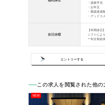
福利厚生
・資格手当
・お年玉
・業績達成
・グッドコ
【年間休日】
休日休暇
シフトにより
＊年次有給休
エントリーする
この求人を閲覧された他の
NEW