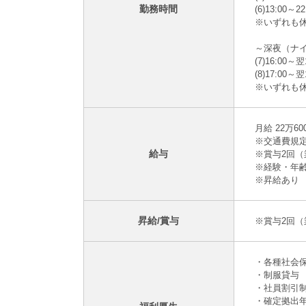
勤務時間
(6)13:00～22
※いずれも休
～深夜（ナ
(7)16:00～翌
(8)17:00～翌
※いずれも休
月給 22万60
※交通費規定
給与
※賞与2回（
※経験・年
※昇給あり
昇給/賞与
※賞与2回
・各種社会
・制服貸与
・社員割引
・確定拠出