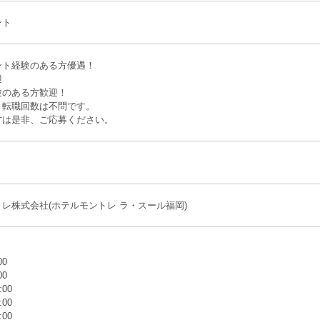
ント
ント経験のある方優遇！
迎
験のある方歓迎！
、転職回数は不問です。
方は是非、ご応募ください。
レ株式会社(ホテルモントレ ラ・スール福岡)
】
00
00
:00
:00
:00