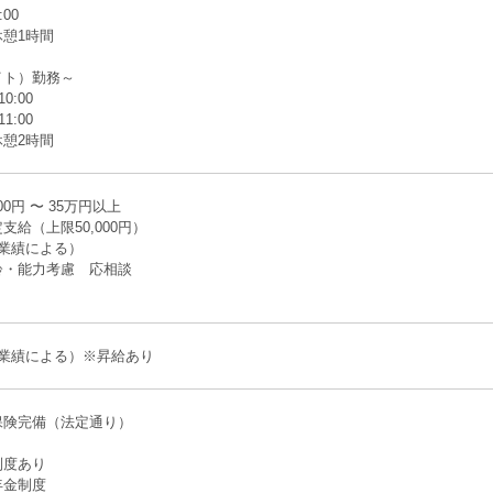
:00
憩1時間
イト）勤務～
10:00
11:00
憩2時間
00円 〜 35万円以上
支給（上限50,000円）
業績による）
齢・能力考慮 応相談
（業績による）※昇給あり
保険完備（法定通り）
制度あり
年金制度