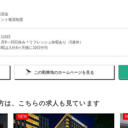
報奨金
メント報奨制度
110日
月9～10日休み＊リフレッシュ休暇あり（5連休）
暇は入社6ヶ月後に10日付与
この勤務地のホームページを見る
方は、
こちらの求人も見ています
NEW
N