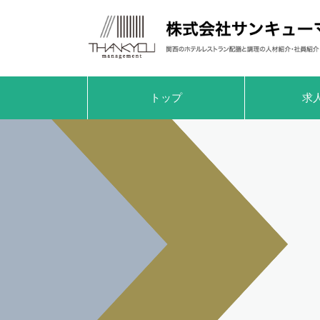
トップ
求