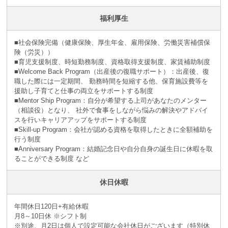
福利厚生
■社会保険完備（健康保険、厚生年金、雇用保険、労働災害補償保
険（労災））
■育児支援制度、時短勤務制度、資格取得支援制度、家賃補助制度
■Welcome Back Program（出産後の復職サポート）：出産後、復
職した際には一定期間、 勤務時間を短縮する他、保育施設費等を
援助し子育てと仕事の両立をサポートする制度
■Mentor Ship Program：自分が希望する上司があなたのメンター
（相談役）となり、 社外で食事をしながら悩みの解決やアドバイ
スを行いキャリアアップをサポートする制度
■Skill-up Program：会社が認める資格を取得したときに全額補助を
行う制度
■Anniversary Program：結婚記念日や自分自身の誕生日に休暇を取
ることができる制度 など
休日休暇
年間休日120日+有給休暇
月8～10日休 ※シフト制
※別途、月2日は個人で設定可能な会社休日がございます（特別休