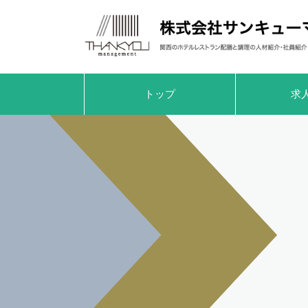
トップ
求