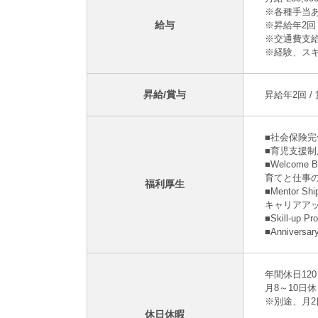
※各種手当あ
給与
※昇給年2回 
※交通費支給 
※経験、ス
昇給/賞与
昇給年2回 /
■社会保険
■育児支援
■Welco
育てと仕事
福利厚生
■Mento
キャリアア
■Skill-
■Annive
年間休日12
月8～10日
※別途、月
休日休暇