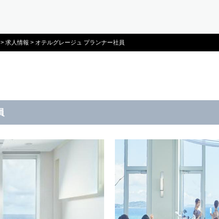
>
求人情報
>
オテルグレージュ プランナー社員
員