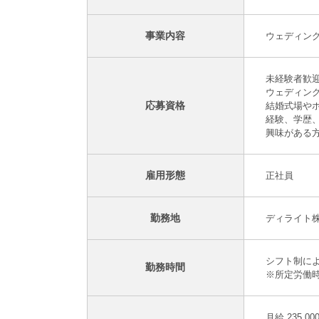
事業内容
ウェディン
未経験者歓
ウェディン
応募資格
結婚式場や
経験、学歴
興味がある
雇用形態
正社員
勤務地
ディライト株
シフト制に
勤務時間
※所定労働時
月給 235,00