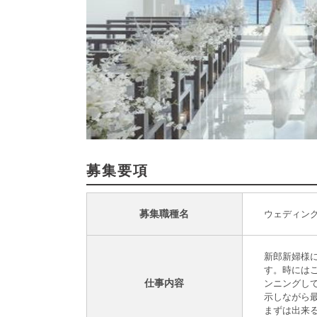
募集要項
募集職種名
ウェディン
新郎新婦様
す。時には
仕事内容
ンニングし
示しながら
まずは出来