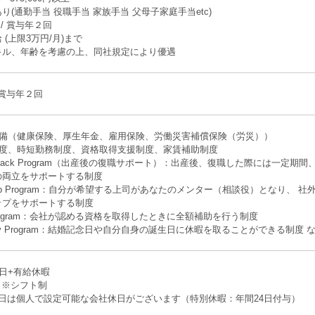
り(通勤手当 役職手当 家族手当 父母子家庭手当etc)
/ 賞与年２回
(上限3万円/月)まで
キル、年齢を考慮の上、同社規定により優遇
 賞与年２回
完備（健康保険、厚生年金、雇用保険、労働災害補償保険（労災））
制度、時短勤務制度、資格取得支援制度、家賃補助制度
me Back Program（出産後の復職サポート）：出産後、復職した際には一
の両立をサポートする制度
r Ship Program：自分が希望する上司があなたのメンター（相談役）となり
ップをサポートする制度
up Program：会社が認める資格を取得したときに全額補助を行う制度
rsary Program：結婚記念日や自分自身の誕生日に休暇を取ることができる制度 
0日+有給休暇
休 ※シフト制
2日は個人で設定可能な会社休日がございます（特別休暇：年間24日付与）