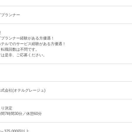
グプランナー
迎
グプランナー経験がある方優遇！
ホテルでのサービス経験がある方優遇！
、転職回数は不問です。
方は是非、ご応募ください。
式会社(オテルグレージュ)
より決定
間7時間30分／休憩60分
0～375,000円以上