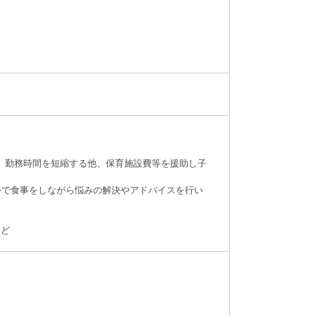
定期間、 勤務時間を短縮する他、保育施設費等を援助し子
、 社外で食事をしながら悩みの解決やアドバイスを行い
など