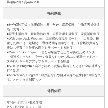
昇給年2回 / 賞与年２回
福利厚生
■社会保険完備（健康保険、厚生年金、雇用保険、労働災害補償保
険（労災））
■育児支援制度、時短勤務制度、資格取得支援制度、家賃補助制度
■Welcome Back Program（出産後の復職サポート）：出産後、復
職した際には一定期間、 勤務時間を短縮する他、保育施設費等を
援助し子育てと仕事の両立をサポートする制度
■Mentor Ship Program：自分が希望する上司があなたのメンター
（相談役）となり、 社外で食事をしながら悩みの解決やアドバイ
スを行いキャリアアップをサポートする制度
■Skill-up Program：会社が認める資格を取得したときに全額補助を
行う制度
■Anniversary Program：結婚記念日や自分自身の誕生日に休暇を取
ることができる制度 など
休日休暇
年間休日120日+有給休暇
月8～10日休 ※シフト制