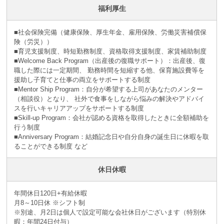
福利厚生
■社会保険完備（健康保険、厚生年金、雇用保険、労働災害補償保
険（労災））
■育児支援制度、時短勤務制度、資格取得支援制度、家賃補助制度
■Welcome Back Program（出産後の復職サポート）：出産後、復
職した際には一定期間、 勤務時間を短縮する他、保育施設費等を
援助し子育てと仕事の両立をサポートする制度
■Mentor Ship Program：自分が希望する上司があなたのメンター
（相談役）となり、 社外で食事をしながら悩みの解決やアドバイ
スを行いキャリアアップをサポートする制度
■Skill-up Program：会社が認める資格を取得したときに全額補助を
行う制度
■Anniversary Program：結婚記念日や自分自身の誕生日に休暇を取
ることができる制度 など
休日休暇
年間休日120日+有給休暇
月8～10日休 ※シフト制
※別途、月2日は個人で設定可能な会社休日がございます（特別休
暇：年間24日付与）