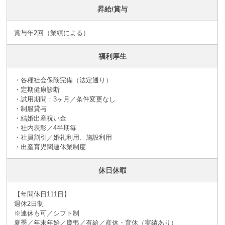
昇給/賞与
賞与年2回（業績による）
福利厚生
・各種社会保険完備（法定通り）
・定期健康診断
・試用期間：3ヶ月／条件変更なし
・制服貸与
・結婚出産祝い金
・社内表彰／4半期毎
・社員割引／婚礼利用、施設利用
・出産育児関連休業制度
休日休暇
【年間休日111日】
週休2日制
※連休も可／シフト制
夏季／年末年始／慶弔／有給／産休・育休（実績あり）